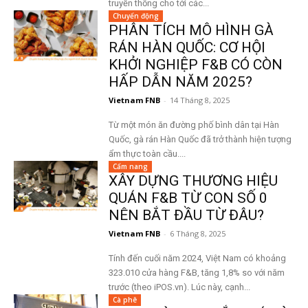
truyền thống cho tới các...
Chuyển động
PHÂN TÍCH MÔ HÌNH GÀ
RÁN HÀN QUỐC: CƠ HỘI
KHỞI NGHIỆP F&B CÓ CÒN
HẤP DẪN NĂM 2025?
Vietnam FNB
-
14 Tháng 8, 2025
Từ một món ăn đường phố bình dân tại Hàn
Quốc, gà rán Hàn Quốc đã trở thành hiện tượng
ẩm thực toàn cầu....
Cẩm nang
XÂY DỰNG THƯƠNG HIỆU
QUÁN F&B TỪ CON SỐ 0
NÊN BẮT ĐẦU TỪ ĐÂU?
Vietnam FNB
-
6 Tháng 8, 2025
Tính đến cuối năm 2024, Việt Nam có khoảng
323.010 cửa hàng F&B, tăng 1,8% so với năm
trước (theo iPOS.vn). Lúc này, cạnh...
Cà phê