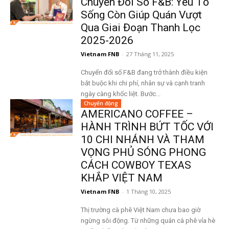
Chuyển Đổi Số F&B: Yếu Tố
Sống Còn Giúp Quán Vượt
Qua Giai Đoạn Thanh Lọc
2025-2026
Vietnam FNB
-
27 Tháng 11, 2025
Chuyển đổi số F&B đang trở thành điều kiện
bắt buộc khi chi phí, nhân sự và cạnh tranh
ngày càng khốc liệt. Bước...
Chuyển động
AMERICANO COFFEE –
HÀNH TRÌNH BỨT TỐC VỚI
10 CHI NHÁNH VÀ THAM
VỌNG PHỦ SÓNG PHONG
CÁCH COWBOY TEXAS
KHẮP VIỆT NAM
Vietnam FNB
-
1 Tháng 10, 2025
Thị trường cà phê Việt Nam chưa bao giờ
ngừng sôi động. Từ những quán cà phê vỉa hè