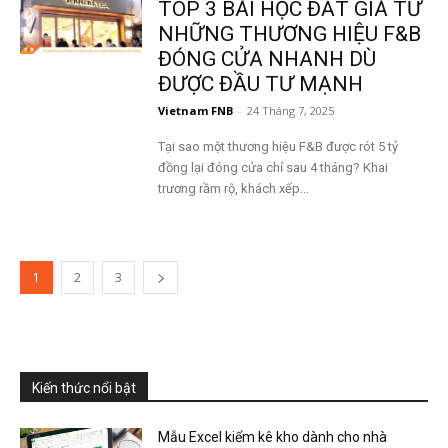
TOP 3 BÀI HỌC ĐẮT GIÁ TỪ
NHỮNG THƯƠNG HIỆU F&B
ĐÓNG CỬA NHANH DÙ
ĐƯỢC ĐẦU TƯ MẠNH
Vietnam FNB
-
24 Tháng 7, 2025
Tại sao một thương hiệu F&B được rót 5 tỷ
đồng lại đóng cửa chỉ sau 4 tháng? Khai
trương rầm rộ, khách xếp...
1
2
3
Kiến thức nổi bật
Mẫu Excel kiểm kê kho dành cho nhà