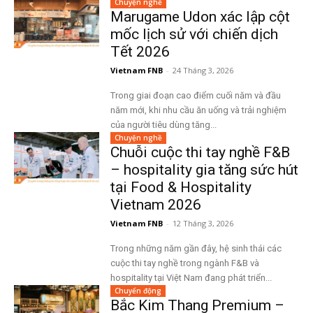
Chuyện nghề
Marugame Udon xác lập cột
mốc lịch sử với chiến dịch
Tết 2026
Vietnam FNB
-
24 Tháng 3, 2026
Trong giai đoạn cao điểm cuối năm và đầu
năm mới, khi nhu cầu ăn uống và trải nghiệm
của người tiêu dùng tăng...
Chuyện nghề
Chuỗi cuộc thi tay nghề F&B
– hospitality gia tăng sức hút
tại Food & Hospitality
Vietnam 2026
Vietnam FNB
-
12 Tháng 3, 2026
Trong những năm gần đây, hệ sinh thái các
cuộc thi tay nghề trong ngành F&B và
hospitality tại Việt Nam đang phát triển...
Chuyển động
Bắc Kim Thang Premium –