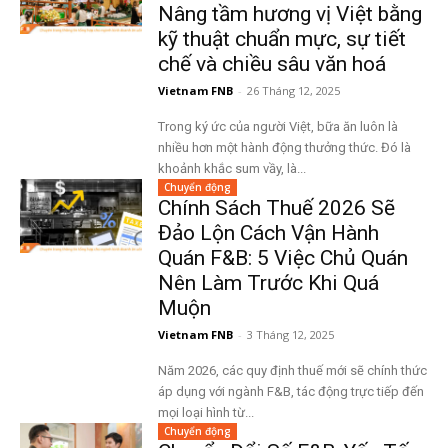
Nâng tầm hương vị Việt bằng
kỹ thuật chuẩn mực, sự tiết
chế và chiều sâu văn hoá
Vietnam FNB
-
26 Tháng 12, 2025
Trong ký ức của người Việt, bữa ăn luôn là
nhiều hơn một hành động thưởng thức. Đó là
khoảnh khắc sum vầy, là...
Chuyển động
Chính Sách Thuế 2026 Sẽ
Đảo Lộn Cách Vận Hành
Quán F&B: 5 Việc Chủ Quán
Nên Làm Trước Khi Quá
Muộn
Vietnam FNB
-
3 Tháng 12, 2025
Năm 2026, các quy định thuế mới sẽ chính thức
áp dụng với ngành F&B, tác động trực tiếp đến
mọi loại hình từ...
Chuyển động