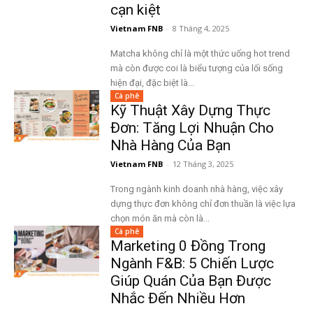
cạn kiệt
Vietnam FNB
-
8 Tháng 4, 2025
Matcha không chỉ là một thức uống hot trend
mà còn được coi là biểu tượng của lối sống
hiện đại, đặc biệt là...
Cà phê
Kỹ Thuật Xây Dựng Thực
Đơn: Tăng Lợi Nhuận Cho
Nhà Hàng Của Bạn
Vietnam FNB
-
12 Tháng 3, 2025
​Trong ngành kinh doanh nhà hàng, việc xây
dựng thực đơn không chỉ đơn thuần là việc lựa
chọn món ăn mà còn là...
Cà phê
Marketing 0 Đồng Trong
Ngành F&B: 5 Chiến Lược
Giúp Quán Của Bạn Được
Nhắc Đến Nhiều Hơn