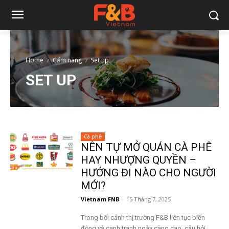
Home
Cẩm nang
Set up
SET UP
Cà phê
NÊN TỰ MỞ QUÁN CÀ PHÊ
HAY NHƯỢNG QUYỀN –
HƯỚNG ĐI NÀO CHO NGƯỜI
MỚI?
Vietnam FNB
-
15 Tháng 7, 2025
Trong bối cảnh thị trường F&B liên tục biến
động và cạnh tranh ngày càng cao, câu hỏi