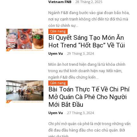
Vietnam FNB
-
28 Tháng 2, 2025
Ngành F&B đang bước vào giai đoạn bão hòa,
nơi sự cạnh tranh không chỉ đến từ đối thủ mà
còn từ chính sự...
Cẩm nang
Bí Quyết Sáng Tạo Món Ăn
Hot Trend “Hốt Bạc” Về Túi
Uyen Vu
-
29 Tháng 3, 2024
Món ăn hot trend hiện đang là từ khóa chính
trong xu thế kinh doanh hiện nay. Mỗi năm,
ngành F&B đều chứng kiến...
Cẩm nang
Bài Toán Thực Tế Về Chi Phí
Mở Quán Cà Phê Cho Người
Mới Bắt Đầu
Uyen Vu
-
27 Tháng 3, 2024
Chi phí mở quán cà phê là một trong những vấn
đề đau đầu hàng đầu cho các chủ quán. Bởi
việc dự tính...