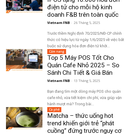
điện tử cho mỗi hộ kinh
doanh F&B trên toàn quốc
Vietnam FNB
-
26 Tháng 5, 2025
Trước thềm Nghị định 70/2025/NĐ-CP chính
thức có hiệu lực từ ngày 1/6/2025 về việc bắt
buộc sử dụng hóa đơn điện tử khởi...
Cẩm nang
Top 5 Máy POS Tốt Cho
Quán Cafe Nhỏ 2025 – So
Sánh Chi Tiết & Giá Bán
Vietnam FNB
-
13 Tháng 5, 2025
Bạn đang tìm một dòng máy POS cho quán
cafe nhỏ, vừa tiết kiệm chi phí, vừa giúp vận
hành mượt mà? Trong bài...
Cà phê
Matcha – thức uống hot
trend khiến giới trẻ “phát
cuồng” đứng trước nguy cơ