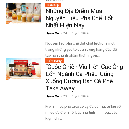
Bar/bếp
Những Địa Điểm Mua
Nguyên Liệu Pha Chế Tốt
Nhất Hiện Nay
Uyen Vu
-
24 Tháng 3, 2024
Nguyên liệu pha chế đạt chất lượng là một
trong những yếu tố quan trọng hàng đầu để
tạo nên thành phẩm thơm ngon...
Cẩm nang
“Cuộc Chiến Vỉa Hè”: Các Ông
Lớn Ngành Cà Phê… Cũng
Xuống Đường Bán Cà Phê
Take Away
Uyen Vu
-
29 Tháng 2, 2024
Mô hình cà phê take away đã có mặt từ lâu với
nhiều ưu điểm nổi bật như tính linh hoạt, tiết
kiệm chi...