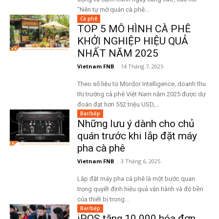
"Nên tự mở quán cà phê...
Cà phê
TOP 5 MÔ HÌNH CÀ PHÊ
KHỞI NGHIỆP HIỆU QUẢ
NHẤT NĂM 2025
Vietnam FNB
-
14 Tháng 7, 2025
Theo số liệu từ Mordor Intelligence, doanh thu
thị trường cà phê Việt Nam năm 2025 được dự
đoán đạt hơn 552 triệu USD,...
Bar/bếp
Những lưu ý dành cho chủ
quán trước khi lắp đặt máy
pha cà phê
Vietnam FNB
-
3 Tháng 6, 2025
Lắp đặt máy pha cà phê là một bước quan
trọng quyết định hiệu quả vận hành và độ bền
của thiết bị trong...
Bar/bếp
iPOS tặng 10.000 hóa đơn