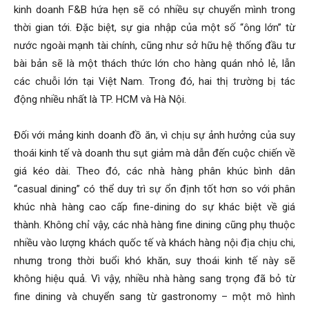
kinh doanh F&B hứa hẹn sẽ có nhiều sự chuyển mình trong
thời gian tới. Đặc biệt, sự gia nhập của một số “ông lớn” từ
nước ngoài mạnh tài chính, cũng như sở hữu hệ thống đầu tư
bài bản sẽ là một thách thức lớn cho hàng quán nhỏ lẻ, lẫn
các chuỗi lớn tại Việt Nam. Trong đó, hai thị trường bị tác
động nhiều nhất là TP. HCM và Hà Nội.
Đối với mảng kinh doanh đồ ăn, vì chịu sự ảnh hưởng của suy
thoái kinh tế và doanh thu sụt giảm mà dẫn đến cuộc chiến về
giá kéo dài. Theo đó, các nhà hàng phân khúc bình dân
“casual dining” có thể duy trì sự ổn định tốt hơn so với phân
khúc nhà hàng cao cấp fine-dining do sự khác biệt về giá
thành. Không chỉ vậy, các nhà hàng fine dining cũng phụ thuộc
nhiều vào lượng khách quốc tế và khách hàng nội địa chịu chi,
nhưng trong thời buổi khó khăn, suy thoái kinh tế này sẽ
không hiệu quả. Vì vậy, nhiều nhà hàng sang trọng đã bỏ từ
fine dining và chuyển sang từ gastronomy – một mô hình