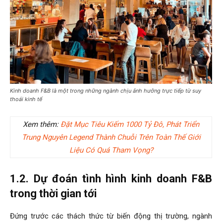
Kinh doanh F&B là một trong những ngành chịu ảnh hưởng trực tiếp từ suy
thoái kinh tế
Xem thêm:
Đặt Mục Tiêu Kiếm 1000 Tỷ Đô, Phát Triển
Trung Nguyên Legend Thành Chuỗi Trên Toàn Thế Giới
Liệu Có Quá Tham Vọng?
1.2. Dự đoán tình hình kinh doanh F&B
trong thời gian tới
Đứng trước các thách thức từ biến động thị trường, ngành