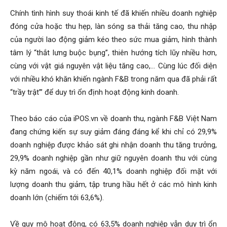
Chính tình hình suy thoái kinh tế đã khiến nhiều doanh nghiệp
đóng cửa hoặc thu hẹp, làn sóng sa thải tăng cao, thu nhập
của người lao động giảm kéo theo sức mua giảm, hình thành
tâm lý “thắt lưng buộc bụng”, thiên hướng tích lũy nhiều hơn,
cùng với vật giá nguyên vật liệu tăng cao,… Cùng lúc đối diện
với nhiều khó khăn khiến ngành F&B trong năm qua đã phải rất
“trầy trật”’ để duy trì ổn định hoạt động kinh doanh.
Theo báo cáo của iPOS.vn về doanh thu, ngành F&B Việt Nam
đang chứng kiến sự suy giảm đáng đáng kể khi chỉ có 29,9%
doanh nghiệp được khảo sát ghi nhận doanh thu tăng trưởng,
29,9% doanh nghiệp gần như giữ nguyên doanh thu với cùng
kỳ năm ngoái, và có đến 40,1% doanh nghiệp đối mặt với
lượng doanh thu giảm, tập trung hầu hết ở các mô hình kinh
doanh lớn (chiếm tới 63,6%).
Về quy mô hoạt động, có 63,5% doanh nghiệp vẫn duy trì ổn