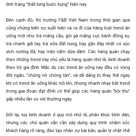
tình trạng “thắt lưng buộc bụng” hiện nay.
Bên cạnh đó, thị trường F&B Việt Nam trong thời gian qua
cũng chứng kiến sự xuất hiện và ra đi của hàng loạt trend ăn
uống mới như trà mãng cầu, gỏi gà măng cụt, bánh đồng xu,
trà chanh giã tay, trà sữa đất nung, hay gần đây nhất có xúc
xích nướng đá, hay milo nấm dừa dầm. Các hàng quán chạy
theo những trend này chủ yếu là hàng quán nhỏ lẻ, kinh doanh
theo hộ gia đình. Mặc dù các trend ăn uống này đều có vòng
đời ngắn, “chóng nở chóng tàn”, và dễ dàng bị thay thế ngay
khi có trend ăn uống khác nổi lên, nhưng nhanh nhạy bắt trend
trong giai đoạn đạt đỉnh có thể giúp các hàng quán “bội thu”
gấp nhiều lần so với thường ngày.
Đổi lại, tuy kinh doanh ở quy mô nhỏ lẻ, phân khúc bình dân,
nhưng các chủ quán vẫn cần xây dựng quy trình chăm sóc
khách hàng rõ ràng, đào tạo nhân sự bài bản, quản lý chặt chẽ