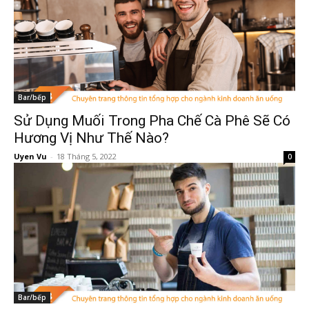
Bar/bếp
Sử Dụng Muối Trong Pha Chế Cà Phê Sẽ Có
Hương Vị Như Thế Nào?
Uyen Vu
-
18 Tháng 5, 2022
0
Bar/bếp