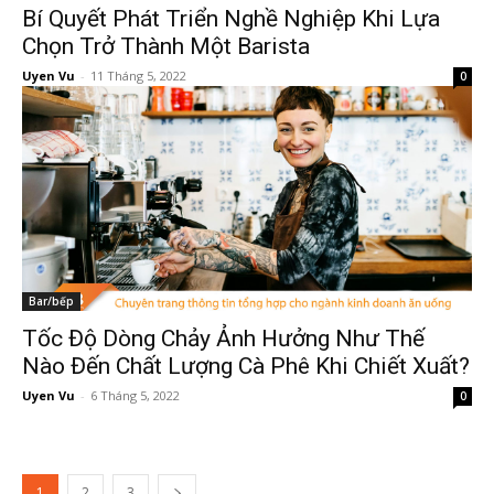
Bí Quyết Phát Triển Nghề Nghiệp Khi Lựa
Chọn Trở Thành Một Barista
Uyen Vu
-
11 Tháng 5, 2022
0
Bar/bếp
Tốc Độ Dòng Chảy Ảnh Hưởng Như Thế
Nào Đến Chất Lượng Cà Phê Khi Chiết Xuất?
Uyen Vu
-
6 Tháng 5, 2022
0
1
2
3