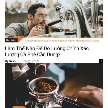
Bar/bếp
Làm Thế Nào Để Đo Lường Chính Xác
Lượng Cà Phê Cần Dùng?
Uyen Vu
-
8 Tháng 6, 2022
0