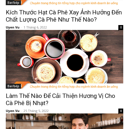
Bar/bếp
Kích Thước Hạt Cà Phê Xay Ảnh Hưởng Đến
Chất Lượng Cà Phê Như Thế Nào?
Uyen Vu
-
1 Tháng 6, 2022
0
Bar/bếp
Làm Thế Nào Để Cải Thiện Hương Vị Cho
Cà Phê Bị Nhạt?
Uyen Vu
-
25 Tháng 5, 2022
0