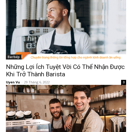
Bar/bếp
Những Lợi Ích Tuyệt Vời Có Thể Nhận Được
Khi Trở Thành Barista
Uyen Vu
-
29 Tháng 6, 2022
0