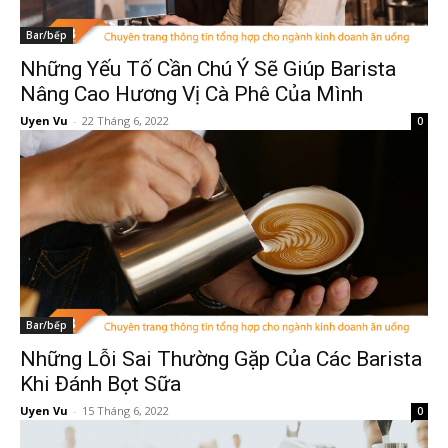
Bar/bếp
Những Yếu Tố Cần Chú Ý Sẽ Giúp Barista
Nâng Cao Hương Vị Cà Phê Của Mình
Uyen Vu
-
22 Tháng 6, 2022
0
Bar/bếp
Những Lỗi Sai Thường Gặp Của Các Barista
Khi Đánh Bọt Sữa
Uyen Vu
-
15 Tháng 6, 2022
0