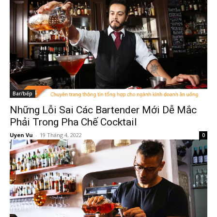
Bar/bếp
Những Lỗi Sai Các Bartender Mới Dễ Mắc
Phải Trong Pha Chế Cocktail
Uyen Vu
-
19 Tháng 4, 2022
0