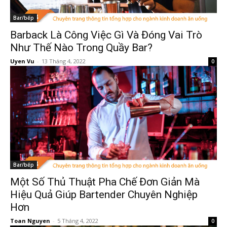
Bar/bếp
Barback Là Công Việc Gì Và Đóng Vai Trò
Như Thế Nào Trong Quầy Bar?
Uyen Vu
-
13 Tháng 4, 2022
0
Bar/bếp
Một Số Thủ Thuật Pha Chế Đơn Giản Mà
Hiệu Quả Giúp Bartender Chuyên Nghiệp
Hơn
Toan Nguyen
-
5 Tháng 4, 2022
0