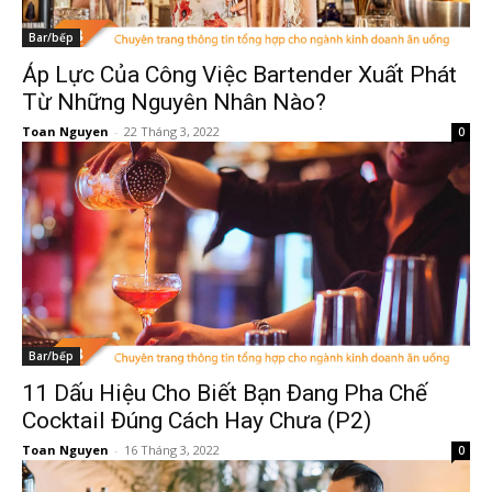
Bar/bếp
Áp Lực Của Công Việc Bartender Xuất Phát
Từ Những Nguyên Nhân Nào?
Toan Nguyen
-
22 Tháng 3, 2022
0
Bar/bếp
11 Dấu Hiệu Cho Biết Bạn Đang Pha Chế
Cocktail Đúng Cách Hay Chưa (P2)
Toan Nguyen
-
16 Tháng 3, 2022
0