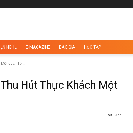
ỆN NGHỀ
E-MAGAZINE
BÁO GIÁ
HỌC TẬP
Một Cách Tối...
u Thu Hút Thực Khách Một
1377