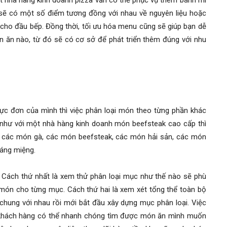
 nhà hàng kinh doanh pizza vẫn có thể phục vụ thêm bánh mì
sẽ có một số điểm tương đồng với nhau về nguyên liệu hoặc
 cho đầu bếp. Đồng thời, tối ưu hóa menu cũng sẽ giúp bạn dễ
 ăn nào, từ đó sẽ có cơ sở để phát triển thêm đúng với nhu
ực đơn của mình thì việc phân loại món theo từng phần khác
như với một nhà hàng kinh doanh món beefsteak cao cấp thì
, các món gà, các món beefsteak, các món hải sản, các món
ráng miệng.
 Cách thứ nhất là xem thử phân loại mục như thế nào sẽ phù
 món cho từng mục. Cách thứ hai là xem xét tổng thể toàn bộ
hung với nhau rồi mới bắt đầu xây dựng mục phân loại. Việc
 khách hàng có thể nhanh chóng tìm được món ăn mình muốn