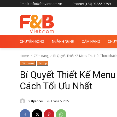
Email: info@fnbvietnam.vn
Phone: (+84) 922.559.799
CHUYỂN ĐỘNG
NGÀNH NGHỀ
CẨM NANG
CHUY
Home
Cẩm nang
Bí Quyết Thiết Kế Menu Thu Hút Thực Khách 
Cẩm nang
Set up
Bí Quyết Thiết Kế Men
Cách Tối Ưu Nhất
By
Uyen Vu
26 Tháng 5, 2022