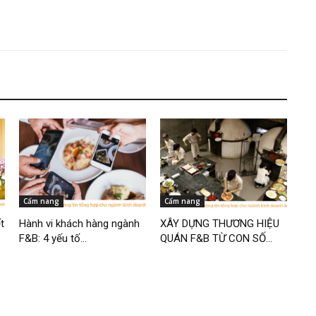
Cẩm nang
Cẩm nang
t
Hành vi khách hàng ngành
XÂY DỰNG THƯƠNG HIỆU
F&B: 4 yếu tố...
QUÁN F&B TỪ CON SỐ...