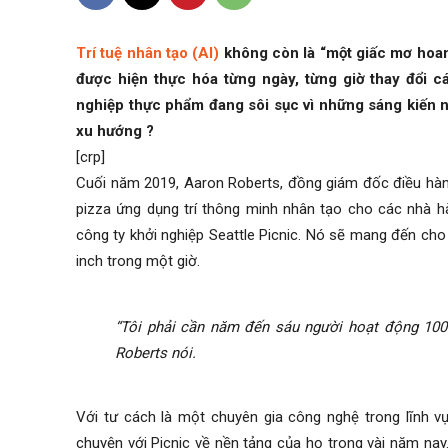
Trí tuệ nhân tạo (AI)
không còn là “một giấc mơ hoan
được hiện thực hóa từng ngày, từng giờ thay đổi c
nghiệp thực phẩm đang sôi sục vì những sáng kiến nà
xu hướng ?
[crp]
Cuối năm 2019, Aaron Roberts, đồng giám đốc điều hàn
pizza ứng dụng trí thông minh nhân tạo cho các nhà 
công ty khởi nghiệp Seattle Picnic. Nó sẽ mang đến cho
inch trong một giờ.
“Tôi phải cần năm đến sáu người hoạt động 100
Roberts nói.
Với tư cách là một chuyên gia công nghệ trong lĩnh vự
chuyện với Picnic về nền tảng của họ trong vài năm nay.