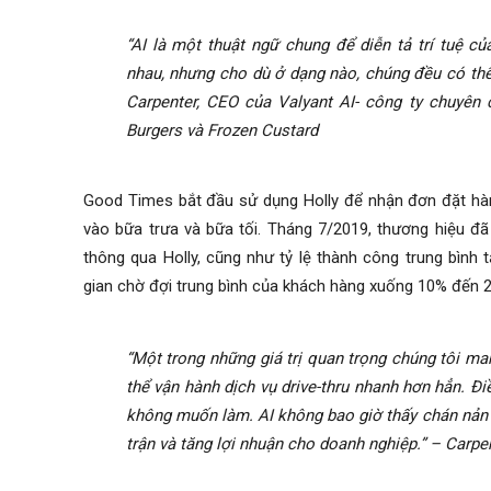
“AI là một thuật ngữ chung để diễn tả trí tuệ củ
nhau, nhưng cho dù ở dạng nào, chúng đều có thể
Carpenter, CEO của Valyant AI- công ty chuyên
Burgers và Frozen Custard
Good Times bắt đầu sử dụng Holly để nhận đơn đặt hà
vào bữa trưa và bữa tối. Tháng 7/2019, thương hiệu đ
thông qua Holly, cũng như tỷ lệ thành công trung bình
gian chờ đợi trung bình của khách hàng xuống 10% đến 
“Một trong những giá trị quan trọng chúng tôi ma
thể vận hành dịch vụ drive-thru nhanh hơn hẳn. Đ
không muốn làm. AI không bao giờ thấy chán nản vì 
trận và tăng lợi nhuận cho doanh nghiệp.” – Carpe