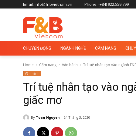
Email: info@fnbvietnam.vn
Phone: (+84) 922.559.799
CHUYỂN ĐỘNG
NGÀNH NGHỀ
CẨM NANG
CHUY
Home
Cẩm nang
Vận hành
Trí tuệ nhân tạo vào ngành F&B:
Vận hành
Trí tuệ nhân tạo vào ng
giấc mơ
By
Toan Nguyen
24 Tháng 3, 2020