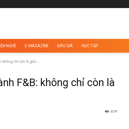
ỆN NGHỀ
E-MAGAZINE
BÁO GIÁ
HỌC TẬP
 không chỉ còn là giấc...
ành F&B: không chỉ còn là
3079