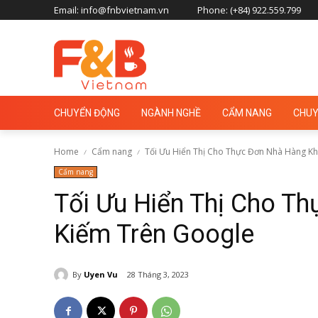
Email: info@fnbvietnam.vn
Phone: (+84) 922.559.799
CHUYỂN ĐỘNG
NGÀNH NGHỀ
CẨM NANG
CHUY
Home
Cẩm nang
Tối Ưu Hiển Thị Cho Thực Đơn Nhà Hàng Khi
Cẩm nang
Tối Ưu Hiển Thị Cho T
Kiếm Trên Google
By
Uyen Vu
28 Tháng 3, 2023