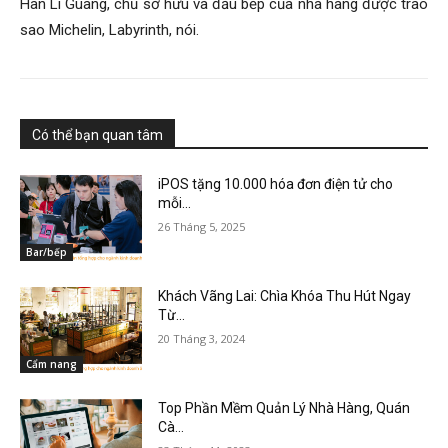
Han Li Guang, chủ sở hữu và đầu bếp của nhà hàng được trao
sao Michelin, Labyrinth, nói.
Có thể bạn quan tâm
iPOS tặng 10.000 hóa đơn điện tử cho
mỗi...
26 Tháng 5, 2025
Bar/bếp
Khách Vãng Lai: Chìa Khóa Thu Hút Ngay
Từ...
20 Tháng 3, 2024
Cẩm nang
Top Phần Mềm Quản Lý Nhà Hàng, Quán
Cà...