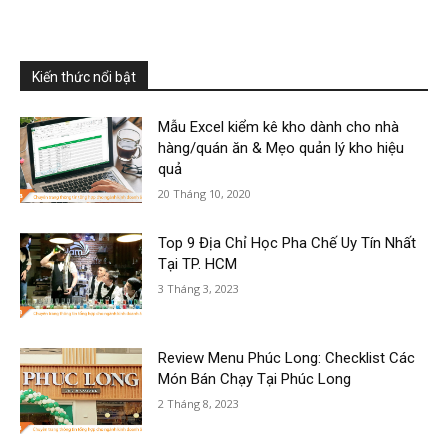
Kiến thức nổi bật
Mẫu Excel kiểm kê kho dành cho nhà
hàng/quán ăn & Mẹo quản lý kho hiệu
quả
20 Tháng 10, 2020
Top 9 Địa Chỉ Học Pha Chế Uy Tín Nhất
Tại TP. HCM
3 Tháng 3, 2023
Review Menu Phúc Long: Checklist Các
Món Bán Chạy Tại Phúc Long
2 Tháng 8, 2023