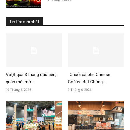
Tin tức mới nhất
Vượt qua 3 tháng đầu tiên,
Chuỗi cà phê Cheese
quán mới mở...
Coffee đạt Chứng...
19 Tháng 6, 2026
9 Tháng 6, 2026