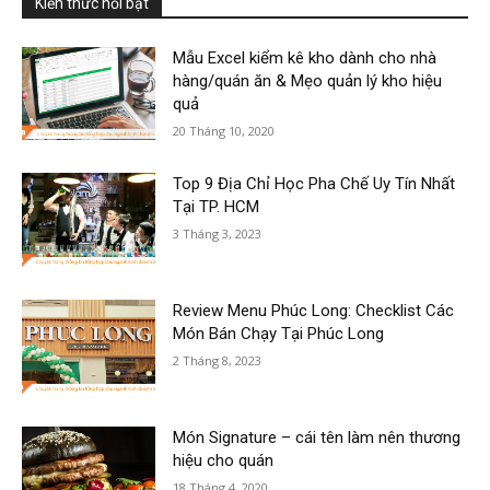
Kiến thức nổi bật
Mẫu Excel kiểm kê kho dành cho nhà
hàng/quán ăn & Mẹo quản lý kho hiệu
quả
20 Tháng 10, 2020
Top 9 Địa Chỉ Học Pha Chế Uy Tín Nhất
Tại TP. HCM
3 Tháng 3, 2023
Review Menu Phúc Long: Checklist Các
Món Bán Chạy Tại Phúc Long
2 Tháng 8, 2023
Món Signature – cái tên làm nên thương
hiệu cho quán
18 Tháng 4, 2020