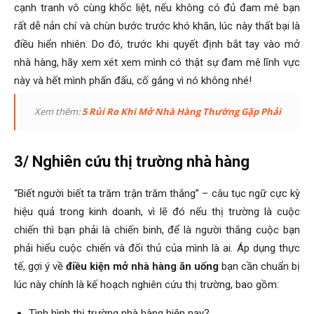
cạnh tranh vô cùng khốc liệt, nếu không có đủ đam mê bạn
rất dễ nản chí và chùn bước trước khó khăn, lúc này thất bại là
điều hiển nhiên. Do đó, trước khi quyết định bắt tay vào mở
nhà hàng, hãy xem xét xem mình có thật sự đam mê lĩnh vực
này và hết mình phấn đấu, cố gắng vì nó không nhé!
Xem thêm:
5 Rủi Ro Khi Mở Nhà Hàng Thường Gặp Phải
3/ Nghiên cứu thị trường nhà hàng
“Biết người biết ta trăm trận trăm thắng” – câu tục ngữ cực kỳ
hiệu quả trong kinh doanh, vì lẽ đó nếu thị trường là cuộc
chiến thì bạn phải là chiến binh, để là người thắng cuộc bạn
phải hiểu cuộc chiến và đối thủ của mình là ai. Áp dụng thực
tế, gợi ý về
điều kiện mở nhà hàng ăn uống
bạn cần chuẩn bị
lúc này chính là kế hoạch nghiên cứu thị trường, bao gồm:
Tình hình thị trường nhà hàng hiện nay?