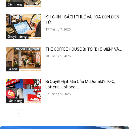
Cẩm nang
KHI CHÍNH SÁCH THUẾ VÀ HÓA ĐƠN ĐIỆN
TỬ...
17 Tháng 7, 2025
Chuyển động
THE COFFEE HOUSE BỊ TỐ “BỊ Ổ ĐIỆN” VÀ...
28 Tháng 5, 2025
Cà phê
Bí Quyết Định Giá Của McDonald’s, KFC,
Lotteria, Jollibee:...
27 Tháng 5, 2025
Cẩm nang