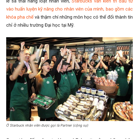
lẻ sa thải hàng loạt nhân viên,
Starbucks vẫn kiên trì đầu tư
vào huấn luyện kỹ năng cho nhân viên của mình, bao gồm các
khóa pha chế
và thậm chí những môn học có thể đổi thành tín
chỉ ở nhiều trường Đại học tại Mỹ.
Ở Starbuck nhân viên được gọi là Partner (cộng sự)