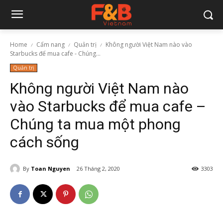
Home
Cẩm nang
Quản trị
Không người Việt Nam nào vào
Starbucks để mua cafe - Chúng...
Quản trị
Không người Việt Nam nào
vào Starbucks để mua cafe –
Chúng ta mua một phong
cách sống
By
Toan Nguyen
26 Tháng 2, 2020
3303