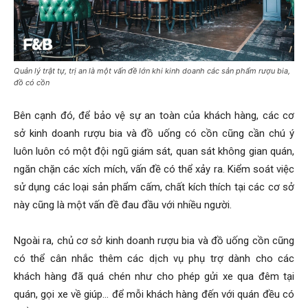
Quản lý trật tự, trị an là một vấn đề lớn khi kinh doanh các sản phẩm rượu bia,
đồ có cồn
Bên cạnh đó, để bảo vệ sự an toàn của khách hàng, các cơ
sở kinh doanh rượu bia và đồ uống có cồn cũng cần chú ý
luôn luôn có một đội ngũ giám sát, quan sát không gian quán,
ngăn chặn các xích mích, vấn đề có thể xảy ra. Kiểm soát việc
sử dụng các loại sản phẩm cấm, chất kích thích tại các cơ sở
này cũng là một vấn đề đau đầu với nhiều người.
Ngoài ra, chủ cơ sở kinh doanh rượu bia và đồ uống cồn cũng
có thể cân nhắc thêm các dịch vụ phụ trợ dành cho các
khách hàng đã quá chén như cho phép gửi xe qua đêm tại
quán, gọi xe về giúp… để mỗi khách hàng đến với quán đều có