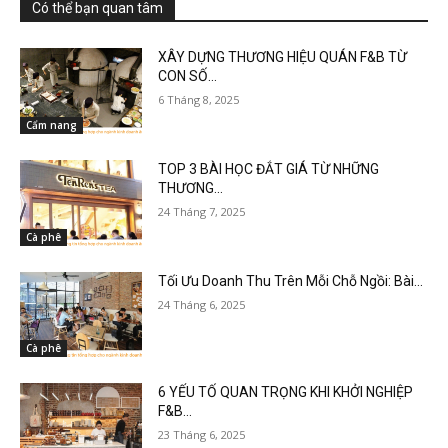
Có thể bạn quan tâm
XÂY DỰNG THƯƠNG HIỆU QUÁN F&B TỪ
CON SỐ...
6 Tháng 8, 2025
Cẩm nang
TOP 3 BÀI HỌC ĐẮT GIÁ TỪ NHỮNG
THƯƠNG...
24 Tháng 7, 2025
Cà phê
Tối Ưu Doanh Thu Trên Mỗi Chỗ Ngồi: Bài...
24 Tháng 6, 2025
Cà phê
6 YẾU TỐ QUAN TRỌNG KHI KHỞI NGHIỆP
F&B...
23 Tháng 6, 2025