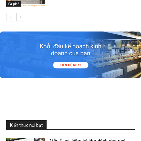
Cà phê
Kiến thức nổi bật
Mẫu Excel kiểm kê kho dành cho nhà