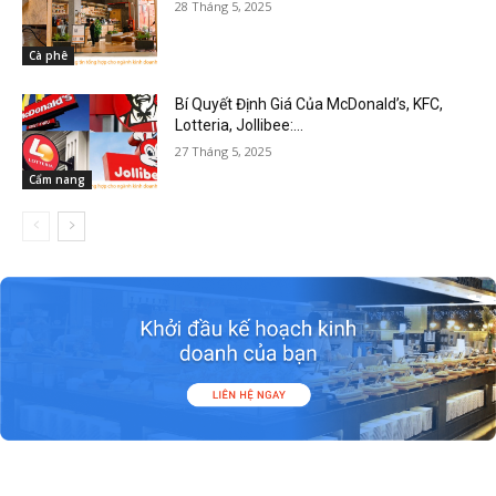
28 Tháng 5, 2025
Cà phê
Bí Quyết Định Giá Của McDonald’s, KFC,
Lotteria, Jollibee:...
27 Tháng 5, 2025
Cẩm nang