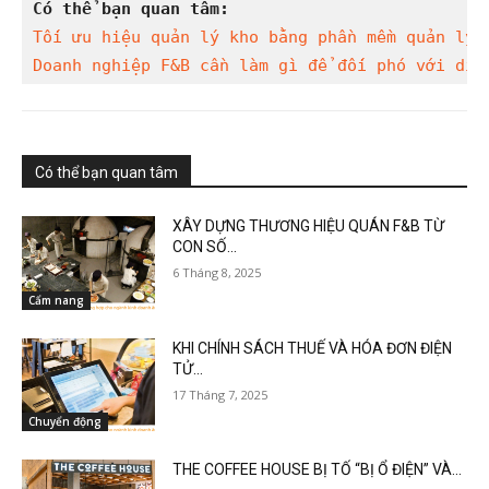
Có thể bạn quan tâm:
Tối ưu hiệu quản lý kho bằng phần mềm quản lý
Doanh nghiệp F&B cần làm gì để đối phó với dịc
Có thể bạn quan tâm
XÂY DỰNG THƯƠNG HIỆU QUÁN F&B TỪ
CON SỐ...
6 Tháng 8, 2025
Cẩm nang
KHI CHÍNH SÁCH THUẾ VÀ HÓA ĐƠN ĐIỆN
TỬ...
17 Tháng 7, 2025
Chuyển động
THE COFFEE HOUSE BỊ TỐ “BỊ Ổ ĐIỆN” VÀ...