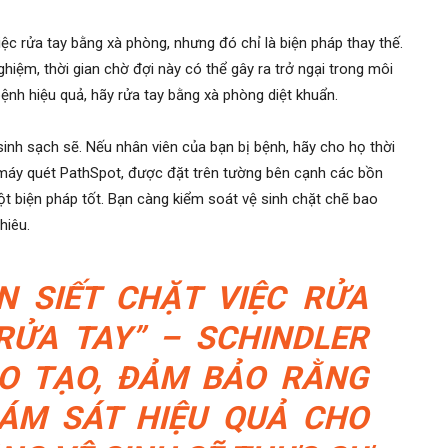
ệc rửa tay bằng xà phòng, nhưng đó chỉ là biện pháp thay thế.
ghiệm, thời gian chờ đợi này có thể gây ra trở ngại trong môi
nh hiệu quả, hãy rửa tay bằng xà phòng diệt khuẩn.
inh sạch sẽ. Nếu nhân viên của bạn bị bệnh, hãy cho họ thời
ư máy quét PathSpot, được đặt trên tường bên cạnh các bồn
ột biện pháp tốt. Bạn càng kiểm soát vệ sinh chặt chẽ bao
hiêu.
 SIẾT CHẶT VIỆC RỬA
RỬA TAY” – SCHINDLER
ÀO TẠO, ĐẢM BẢO RẰNG
ÁM SÁT HIỆU QUẢ CHO