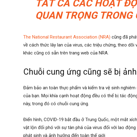
TẤT CẢ CÁC HOẠT ĐỘ
QUAN TRỌNG TRONG G
The National Restaurant Association (NRA)
cũng đã phát
về cách thức lây lan của virus, các triệu chứng, theo dõ
khác cũng có sẵn trên trang web của NRA.
Chuỗi cung ứng cũng sẽ bị ản
Đảm bảo an toàn thực phẩm và kiểm tra vệ sinh nghiêm 
của bạn. Mọi khía cạnh hoạt động đều có thể bị tác động
này, trong đó có chuỗi cung ứng.
Điển hình, COVID-19 bắt đầu ở Trung Quốc, một mắt xíc
vật lộn đối phó với sự tàn phá của virus đối với lao động
phát sinh và ảnh hưởng đến toàn thế giới