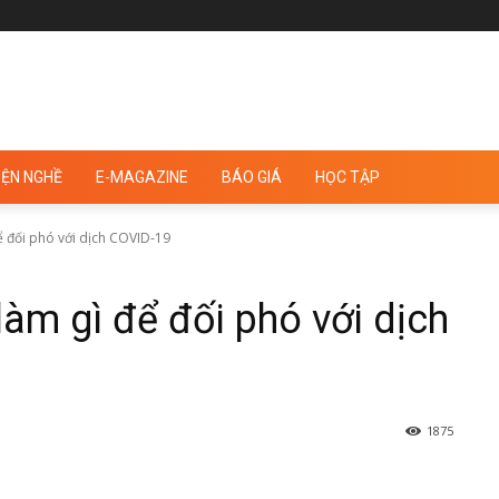
ỆN NGHỀ
E-MAGAZINE
BÁO GIÁ
HỌC TẬP
 đối phó với dịch COVID-19
àm gì để đối phó với dịch
1875