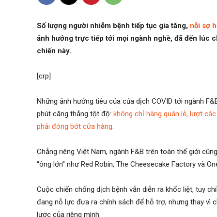
Số lượng người nhiễm bệnh tiếp tục gia tăng,
nỗi sợ 
ảnh hưởng trực tiếp tới mọi ngành nghề, đã đến lúc 
chiến này.
[crp]
Những ảnh hưởng tiêu của của dịch COVID tới ngành F&B 
phút căng thẳng tột độ:
không chỉ hàng quán lẻ, lượt cá
phải đóng bớt cửa hàng
.
Chẳng riêng Việt Nam, ngành F&B trên toàn thế giới cũn
“ông lớn” như Red Robin, The Cheesecake Factory và On
Cuộc chiến chống dịch bệnh vẫn diễn ra khốc liệt, tuy c
đang nỗ lực đưa ra chính sách để hỗ trợ, nhưng thay vì 
lược của riêng mình.