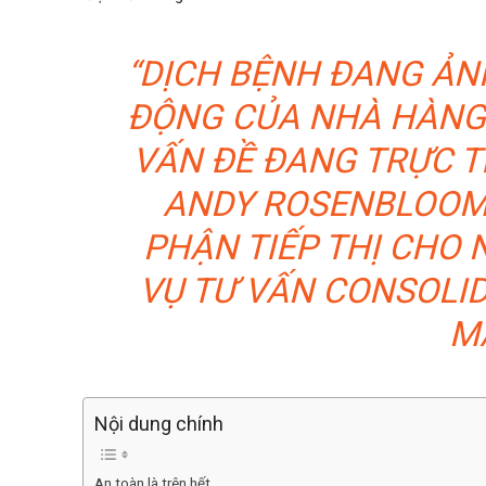
“DỊCH BỆNH ĐANG ẢN
ĐỘNG CỦA NHÀ HÀNG. 
VẤN ĐỀ ĐANG TRỰC TI
ANDY ROSENBLOOM,
PHẬN TIẾP THỊ CHO 
VỤ TƯ VẤN CONSOLI
M
Nội dung chính
An toàn là trên hết