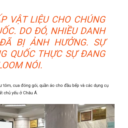
P VẬT LIỆU CHO CHÚNG
ỐC. DO ĐÓ, NHIỀU DANH
ĐÃ BỊ ẢNH HƯỞNG. SỰ
G QUỐC THỰC SỰ ĐANG
LOOM NÓI.
hư tôm, cua đóng gói, quần áo cho đầu bếp và các dụng cụ
ất chủ yếu ở Châu Á.