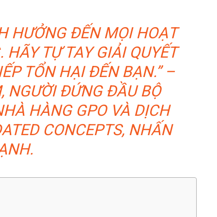
H HƯỞNG ĐẾN MỌI HOẠT
HÃY TỰ TAY GIẢI QUYẾT
ẾP TỔN HẠI ĐẾN BẠN.” –
 NGƯỜI ĐỨNG ĐẦU BỘ
NHÀ HÀNG GPO VÀ DỊCH
DATED CONCEPTS, NHẤN
ẠNH.