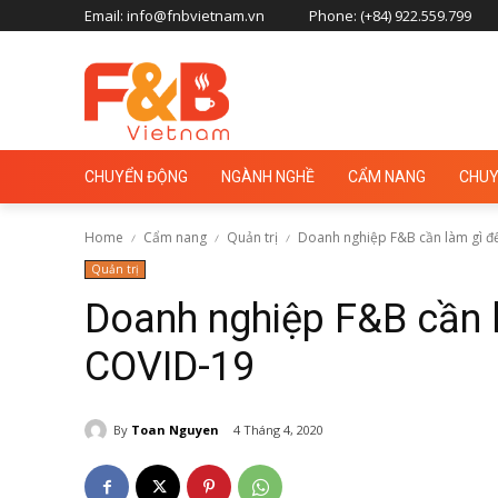
Email: info@fnbvietnam.vn
Phone: (+84) 922.559.799
CHUYỂN ĐỘNG
NGÀNH NGHỀ
CẨM NANG
CHUY
Home
Cẩm nang
Quản trị
Doanh nghiệp F&B cần làm gì để
Quản trị
Doanh nghiệp F&B cần l
COVID-19
By
Toan Nguyen
4 Tháng 4, 2020