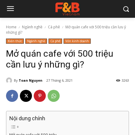
Home
Ngành nghề
Cà phê
Mở quán cafe với 500 triệu cần lưu ý
những gì?
Kiến thức
Ngành nghề
Cà phê
Vốn kinh doanh
Mở quán cafe với 500 triệu
cần lưu ý những gì?
By
Toan Nguyen
27 Tháng 6, 2021
3263
Nội dung chính
Mở quán cafe với 500 triệu