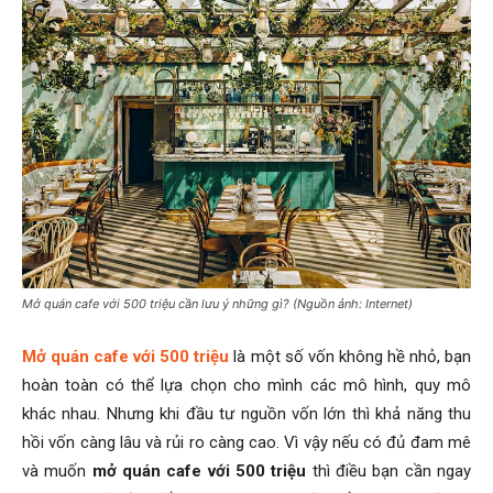
Mở quán cafe với 500 triệu cần lưu ý những gì? (Nguồn ảnh: Internet)
Mở quán cafe với 500 triệu
là một số vốn không hề nhỏ, bạn
hoàn toàn có thể lựa chọn cho mình các mô hình, quy mô
khác nhau. Nhưng khi đầu tư nguồn vốn lớn thì khả năng thu
hồi vốn càng lâu và rủi ro càng cao. Vì vậy nếu có đủ đam mê
và muốn
mở quán cafe với 500 triệu
thì điều bạn cần ngay