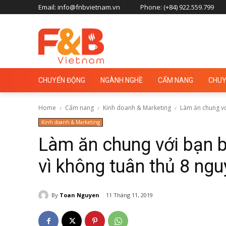
Email: info@fnbvietnam.vn
Phone: (+84) 922.559.799
CHUYỂN ĐỘNG
NGÀNH NGHỀ
CẨM NANG
CHUY
Home
Cẩm nang
Kinh doanh & Marketing
Làm ăn chung với
Kinh doanh & Marketing
Làm ăn chung với bạn b
vì không tuân thủ 8 ng
By
Toan Nguyen
11 Tháng 11, 2019