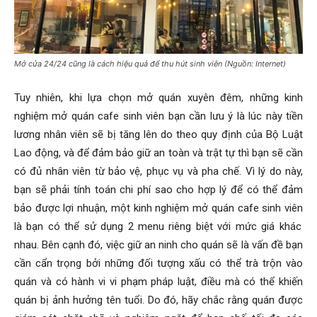
Mở cửa 24/24 cũng là cách hiệu quả để thu hút sinh viên (Nguồn: Internet)
Tuy nhiên, khi lựa chọn mở quán xuyên đêm, những
kinh
nghiệm mở quán cafe sinh viên
bạn cần lưu ý là lúc này tiền
lương nhân viên sẽ bị tăng lên do theo quy định của Bộ Luật
Lao động, và để đảm bảo giữ an toàn và trật tự thì bạn sẽ cần
có đủ nhân viên từ bảo vệ, phục vụ và pha chế. Vì lý do này,
bạn sẽ phải tính toán chi phí sao cho hợp lý để có thể đảm
bảo được lợi nhuận, một
kinh nghiệm mở quán cafe sinh viên
là bạn có thể sử dụng 2 menu riêng biệt với mức giá khác
nhau. Bên cạnh đó, việc giữ an ninh cho quán sẽ là vấn đề bạn
cần cẩn trọng bởi những đối tượng xấu có thể trà trộn vào
quán và có hành vi vi phạm pháp luật, điều mà có thể khiến
quán bị ảnh hưởng tên tuổi. Do đó, hãy chắc rằng quán được