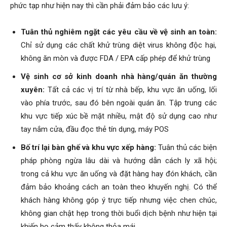
phức tạp như hiện nay thì cần phải đảm bảo các lưu ý:
Tuân thủ nghiêm ngặt các yêu cầu về vệ sinh an toàn:
Chỉ sử dụng các chất khử trùng diệt virus không độc hại,
không ăn mòn và được FDA / EPA cấp phép để khử trùng
Vệ sinh cơ sở kinh doanh nhà hàng/quán ăn thường
xuyên:
Tất cả các vị trí từ
nhà bếp, khu vực ăn uống, lối
vào phía trước, sau đó bên ngoài quán ăn. Tập trung các
khu vực tiếp xúc bề mặt nhiều, mật độ sử dụng cao như
tay nắm cửa, đầu đọc thẻ tín dụng, máy POS
Bố trí lại bàn ghế và khu vực xếp hàng:
Tuân thủ các biện
pháp phòng ngừa lâu dài và hướng dẫn cách ly xã hội;
trong cả khu vực ăn uống và đặt hàng hay đón khách, cần
đảm bảo khoảng cách an toàn theo khuyến nghị. Có thể
khách hàng không góp ý trực tiếp nhưng việc chen chúc,
không gian chật hẹp trong thời buổi dịch bệnh như hiện tại
khiến họ cảm thấy không thỏa mái.