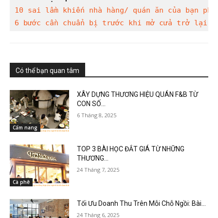
10 sai lầm khiến nhà hàng/ quán ăn của bạn phả
6 bước cần chuẩn bị trước khi mở cửa trở lại h
Có thể bạn quan tâm
XÂY DỰNG THƯƠNG HIỆU QUÁN F&B TỪ
CON SỐ...
6 Tháng 8, 2025
Cẩm nang
TOP 3 BÀI HỌC ĐẮT GIÁ TỪ NHỮNG
THƯƠNG...
24 Tháng 7, 2025
Cà phê
Tối Ưu Doanh Thu Trên Mỗi Chỗ Ngồi: Bài...
24 Tháng 6, 2025