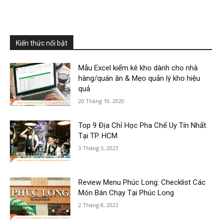
Kiến thức nổi bật
Mẫu Excel kiểm kê kho dành cho nhà
hàng/quán ăn & Mẹo quản lý kho hiệu
quả
20 Tháng 10, 2020
Top 9 Địa Chỉ Học Pha Chế Uy Tín Nhất
Tại TP. HCM
3 Tháng 3, 2023
Review Menu Phúc Long: Checklist Các
Món Bán Chạy Tại Phúc Long
2 Tháng 8, 2023