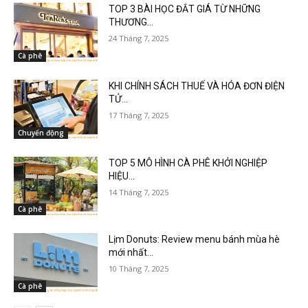
TOP 3 BÀI HỌC ĐẮT GIÁ TỪ NHỮNG
THƯƠNG...
24 Tháng 7, 2025
Cà phê
KHI CHÍNH SÁCH THUẾ VÀ HÓA ĐƠN ĐIỆN
TỬ...
17 Tháng 7, 2025
Chuyển động
TOP 5 MÔ HÌNH CÀ PHÊ KHỞI NGHIỆP
HIỆU...
14 Tháng 7, 2025
Cà phê
Lịm Donuts: Review menu bánh mùa hè
mới nhất...
10 Tháng 7, 2025
Cà phê