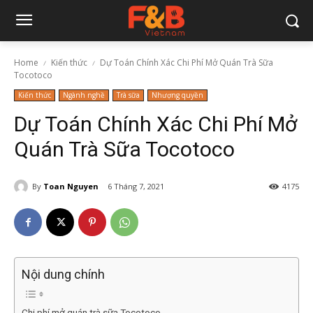
Home
Kiến thức
Dự Toán Chính Xác Chi Phí Mở Quán Trà Sữa
Tocotoco
Kiến thức
Ngành nghề
Trà sữa
Nhượng quyền
Dự Toán Chính Xác Chi Phí Mở
Quán Trà Sữa Tocotoco
By
Toan Nguyen
6 Tháng 7, 2021
4175
Nội dung chính
Chi phí mở quán trà sữa Tocotoco