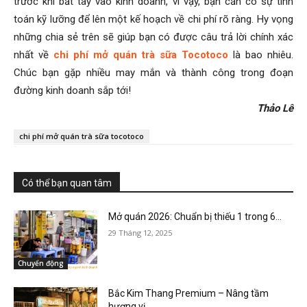
trước khi bắt tay vào kinh doanh, vì vậy, bạn cần có sự tính
toán kỹ lưỡng để lên một kế hoạch về chi phí rõ ràng. Hy vọng
những chia sẻ trên sẽ giúp bạn có được câu trả lời chính xác
nhất về
chi phí mở quán trà sữa Tocotoco
là bao nhiêu.
Chúc bạn gặp nhiều may mắn và thành công trong đoạn
đường kinh doanh sắp tới!
Thảo Lê
chi phí mở quán trà sữa tocotoco
Có thể bạn quan tâm
Mở quán 2026: Chuẩn bị thiếu 1 trong 6...
29 Tháng 12, 2025
Chuyển động
Bắc Kim Thang Premium – Nâng tầm
hương vị...