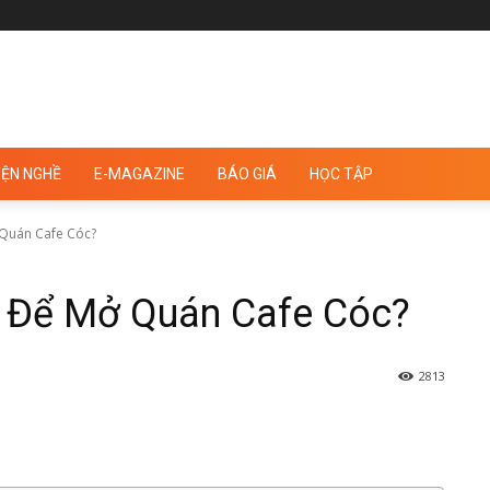
ỆN NGHỀ
E-MAGAZINE
BÁO GIÁ
HỌC TẬP
 Quán Cafe Cóc?
ì Để Mở Quán Cafe Cóc?
2813