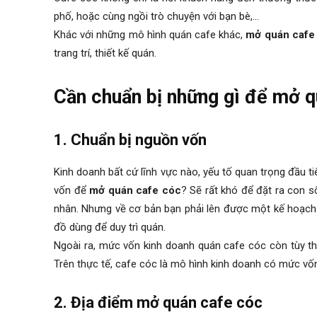
phố, hoặc cùng ngồi trò chuyện với bạn bè,…
Khác với những mô hình quán cafe khác,
mở quán cafe
trang trí, thiết kế quán.
Cần chuẩn bị những gì để mở 
1. Chuẩn bị nguồn vốn
Kinh doanh bất cứ lĩnh vực nào, yếu tố quan trọng đầu t
vốn để
mở quán cafe cóc
? Sẽ rất khó để đặt ra con 
nhân. Nhưng về cơ bản bạn phải lên được một kế hoạch r
đồ dùng để duy trì quán.
Ngoài ra, mức vốn
kinh doanh quán cafe
cóc còn tùy th
Trên thực tế, cafe cóc là mô hình kinh doanh có mức vốn
2. Địa điểm mở quán cafe cóc