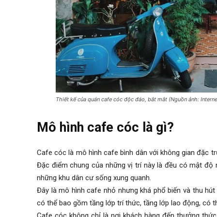
Thiết kế của quán cafe cóc độc đáo, bắt mắt (Nguồn ảnh: Interne
Mô hình cafe cóc là gì?
Cafe cóc là
mô hình cafe bình dân
với không gian đặc tr
Đặc điểm chung của những vị trí này là đều có mật độ 
những khu dân cư sống xung quanh.
Đây là mô hình cafe nhỏ nhưng khá phổ biến và thu hút
có thể bao gồm tầng lớp trí thức, tầng lớp lao động, có t
Cafe cóc không chỉ là nơi khách hàng đến thưởng thức