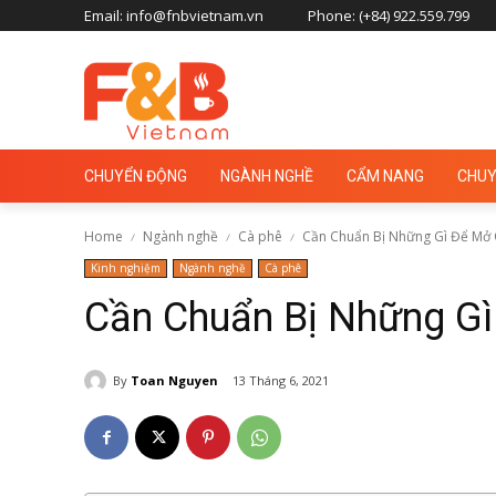
Email: info@fnbvietnam.vn
Phone: (+84) 922.559.799
CHUYỂN ĐỘNG
NGÀNH NGHỀ
CẨM NANG
CHUY
Home
Ngành nghề
Cà phê
Cần Chuẩn Bị Những Gì Để Mở
Kinh nghiệm
Ngành nghề
Cà phê
Cần Chuẩn Bị Những G
By
Toan Nguyen
13 Tháng 6, 2021