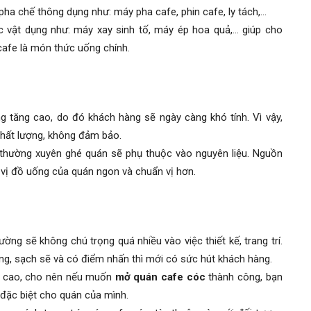
pha chế thông dụng như: máy pha cafe, phin cafe, ly tách,…
c vật dụng như: máy xay sinh tố, máy ép hoa quả,… giúp cho
cafe là món thức uống chính.
 tăng cao, do đó khách hàng sẽ ngày càng khó tính. Vì vậy,
chất lượng, không đảm bảo.
 thường xuyên ghé quán sẽ phụ thuộc vào nguyên liệu. Nguồn
 vị đồ uống của quán ngon và chuẩn vị hơn.
ờng sẽ không chú trọng quá nhiều vào việc thiết kế, trang trí.
àng, sạch sẽ và có điểm nhấn thì mới có sức hút khách hàng.
nh cao, cho nên nếu muốn
mở quán cafe cóc
thành công, bạn
 đặc biệt cho quán của mình.