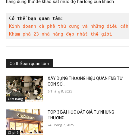
hàng dùng thử để khảo sát mức độ hài lòng của khách.
Có thể bạn quan tâm:
Kinh doanh cà phê thú cưng và những điều cần l
Khám phá 23 nhà hàng đẹp nhất thế giới
Có thể bạn quan tâm
XÂY DỰNG THƯƠNG HIỆU QUÁN F&B TỪ
CON SỐ...
6 Tháng 8, 2025
Cẩm nang
TOP 3 BÀI HỌC ĐẮT GIÁ TỪ NHỮNG
THƯƠNG...
24 Tháng 7, 2025
Cà phê