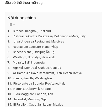
đều có thể thoả mãn bạn.
Nội dung chính
1. Sirocco, Bangkok, Thailand
2. Ristorante Grotta Palazzese, Polignano a Mare, Italy
3. Ithaa Undersea Restaurant, Maldives
4. Restaurant Lasserre, Paris, Pháp
5. Sheesh Mahal, Udaipur, Ấn Độ
6. Westlight, Brooklyn, New York
7. Mozaic, Bali, Indonesia
8. Agrikol, Montreal, Québec, Canada
9. Ali Barbour’s Cave Restaurant, Diani Beach, Kenya
10. Canlis, Seattle, Washington
11. Ristorante La Sponda, Positano, Italy
12. Nautika, Dubrovnik, Croatia
13. Clos Maggiore, London, Anh
14. Turandot, Moscow, Nga
15. El Farallón, Cabo San Lucas, Mexico