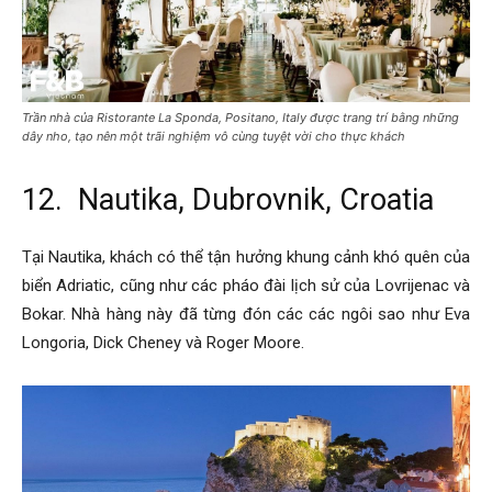
Trần nhà của Ristorante La Sponda, Positano, Italy được trang trí bằng những
dây nho, tạo nên một trãi nghiệm vô cùng tuyệt vời cho thực khách
12. Nautika, Dubrovnik, Croatia
Tại Nautika, khách có thể tận hưởng khung cảnh khó quên của
biển Adriatic, cũng như các pháo đài lịch sử của Lovrijenac và
Bokar. Nhà hàng này đã từng đón các các ngôi sao như Eva
Longoria, Dick Cheney và Roger Moore.