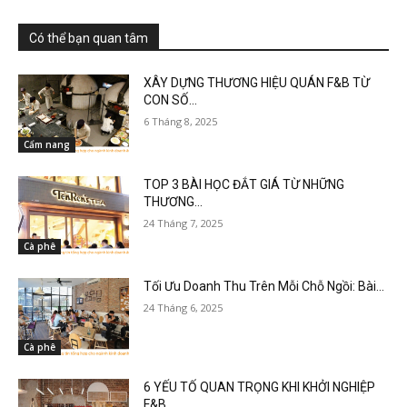
Có thể bạn quan tâm
XÂY DỰNG THƯƠNG HIỆU QUÁN F&B TỪ
CON SỐ...
6 Tháng 8, 2025
Cẩm nang
TOP 3 BÀI HỌC ĐẮT GIÁ TỪ NHỮNG
THƯƠNG...
24 Tháng 7, 2025
Cà phê
Tối Ưu Doanh Thu Trên Mỗi Chỗ Ngồi: Bài...
24 Tháng 6, 2025
Cà phê
6 YẾU TỐ QUAN TRỌNG KHI KHỞI NGHIỆP
F&B...