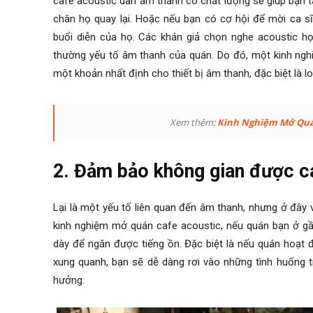
cafe acoustic dàn âm thanh có chất lượng sẽ giúp bạn t
chân họ quay lại. Hoặc nếu bạn có cơ hội để mời ca s
buổi diễn của họ. Các khán giả chọn nghe acoustic 
thường yếu tố âm thanh của quán. Do đó, một
kinh ng
một khoản nhất định cho thiết bị âm thanh, đặc biệt là l
Xem thêm:
Kinh Nghiệm Mở Quán
2. Đảm bảo không gian được 
Lại là một yếu tố liên quan đến âm thanh, nhưng ở đâ
kinh nghiệm mở quán cafe acoustic
, nếu quán bạn ở g
dày để ngăn được tiếng ồn. Đặc biệt là nếu quán hoạt 
xung quanh, bạn sẽ dễ dàng rơi vào những tình huống t
hưởng.