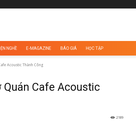
ỆN NGHỀ
E-MAGAZINE
BÁO GIÁ
HỌC TẬP
afe Acoustic Thành Công
 Quán Cafe Acoustic
2189