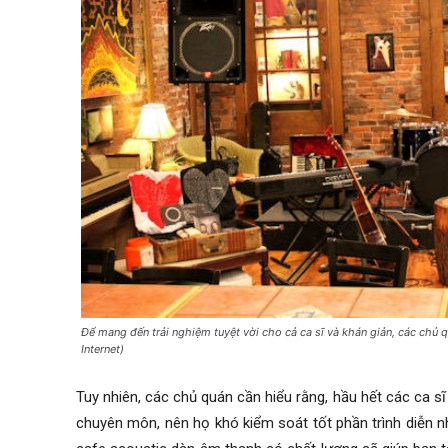
Để mang đến trải nghiệm tuyệt vời cho cả ca sĩ và khán giản, các chủ q
Internet)
Tuy nhiên, các chủ quán cần hiểu rằng, hầu hết các ca sĩ
chuyên môn, nên họ khó kiểm soát tốt phần trình diễn n