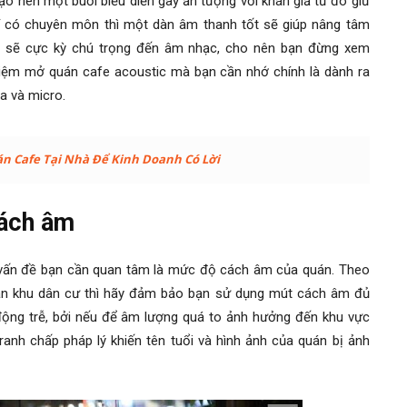
ạo nên một buổi biểu diễn gây ấn tượng với khán giả từ đó giữ
ĩ có chuyên môn thì một dàn âm thanh tốt sẽ giúp nâng tâm
họ sẽ cực kỳ chú trọng đến âm nhạc, cho nên bạn đừng xem
hiệm mở quán cafe acoustic
mà bạn cần nhớ chính là dành ra
oa và micro.
 Cafe Tại Nhà Để Kinh Doanh Có Lời
cách âm
y vấn đề bạn cần quan tâm là mức độ cách âm của quán. Theo
ần khu dân cư thì hãy đảm bảo bạn sử dụng mút cách âm đủ
động trễ, bởi nếu để âm lượng quá to ảnh hưởng đến khu vực
ranh chấp pháp lý khiến tên tuổi và hình ảnh của quán bị ảnh