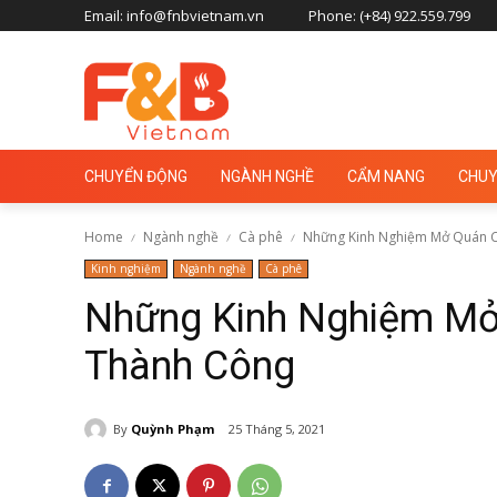
Email: info@fnbvietnam.vn
Phone: (+84) 922.559.799
CHUYỂN ĐỘNG
NGÀNH NGHỀ
CẨM NANG
CHUY
Home
Ngành nghề
Cà phê
Những Kinh Nghiệm Mở Quán C
Kinh nghiệm
Ngành nghề
Cà phê
Những Kinh Nghiệm Mở
Thành Công
By
Quỳnh Phạm
25 Tháng 5, 2021