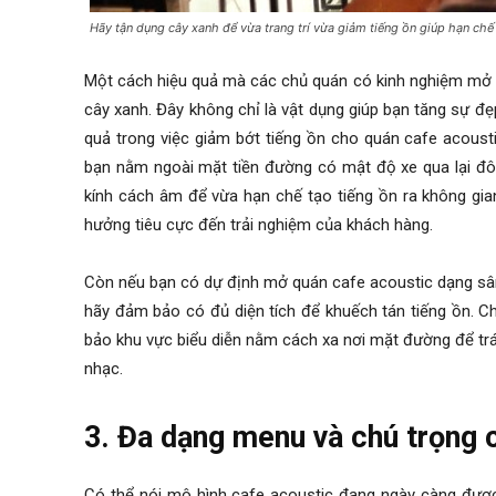
Hãy tận dụng cây xanh để vừa trang trí vừa giảm tiếng ồn giúp hạn ch
Một cách hiệu quả mà các chủ quán có
kinh nghiệm mở
cây xanh. Đây không chỉ là vật dụng giúp bạn tăng sự 
quả trong việc
giảm bớt tiếng ồn cho quán cafe acoust
bạn nằm ngoài mặt tiền đường có mật độ xe qua lại đôn
kính cách âm để vừa hạn chế tạo tiếng ồn ra không g
hưởng tiêu cực đến trải nghiệm của khách hàng.
Còn nếu bạn có dự định mở quán cafe acoustic dạng sâ
hãy đảm bảo có đủ diện tích để khuếch tán tiếng ồn. C
bảo khu vực biểu diễn nằm cách xa nơi mặt đường để tr
nhạc.
3. Đa dạng menu và chú trọng 
Có thể nói
mô hình cafe acoustic
đang ngày càng được 