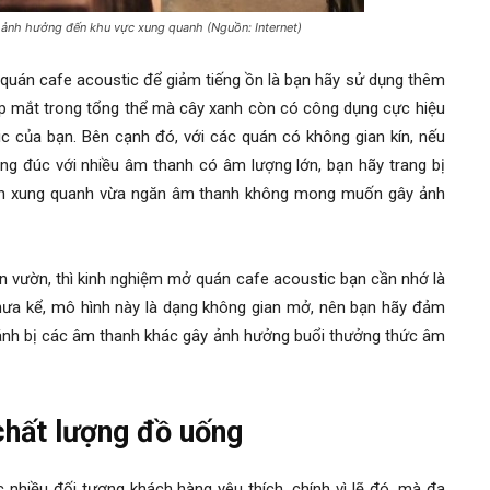
ế ảnh hưởng đến khu vực xung quanh (Nguồn: Internet)
 quán cafe acoustic
để giảm tiếng ồn là bạn hãy sử dụng thêm
đẹp mắt trong tổng thể mà cây xanh còn có công dụng cực hiệu
ic
của bạn. Bên cạnh đó, với các quán có không gian kín, nếu
g đúc với nhiều âm thanh có âm lượng lớn, bạn hãy trang bị
ian xung quanh vừa ngăn âm thanh không mong muốn gây ảnh
n vườn, thì
kinh nghiệm mở quán cafe acoustic
bạn cần nhớ là
hưa kể, mô hình này là dạng không gian mở, nên bạn hãy đảm
ánh bị các âm thanh khác gây ảnh hưởng buổi thưởng thức âm
chất lượng đồ uống
nhiều đối tượng khách hàng yêu thích, chính vì lẽ đó, mà đa