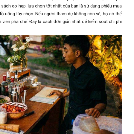
n sách eo hẹp, lựa chọn tốt nhất của bạn là sử dụng phiếu mua
ồ uống tùy chọn. Nếu người tham dự không còn vé, họ có thể
viên pha chế. Đây là cách đơn giản nhất để kiểm soát chi phí