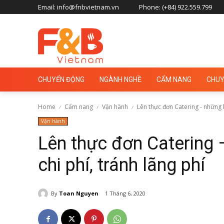
Email: info@fnbvietnam.vn
Phone: (+84) 922.559.799
CHUYỂN ĐỘNG
NGÀNH NGHỀ
CẨM NANG
CHUY
Home
Cẩm nang
Vận hành
Lên thực đơn Catering - những lư
Vận hành
Lên thực đơn Catering 
chi phí, tránh lãng phí
By
Toan Nguyen
1 Tháng 6, 2020