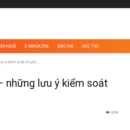
ỆN NGHỀ
E-MAGAZINE
BÁO GIÁ
HỌC TẬP
u ý kiểm soát chi phí,...
– những lưu ý kiểm soát
2224