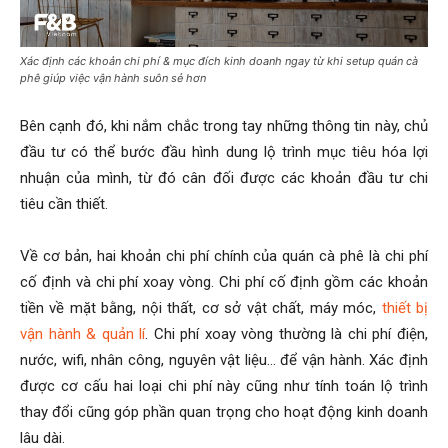
Xác định các khoản chi phí & mục đích kinh doanh ngay từ khi setup quán cà
phê giúp việc vận hành suôn sẻ hơn
Bên cạnh đó, khi nắm chắc trong tay những thông tin này, chủ
đầu tư có thể bước đầu hình dung lộ trình mục tiêu hóa lợi
nhuận của mình, từ đó cân đối được các khoản đầu tư chi
tiêu cần thiết.
Về cơ bản, hai khoản chi phí chính của quán cà phê là chi phí
cố định và chi phí xoay vòng. Chi phí cố định gồm các khoản
tiền về mặt bằng, nội thất, cơ sở vật chất, máy móc,
thiết bị
vận hành & quản lí
. Chi phí xoay vòng thường là chi phí điện,
nước, wifi, nhân công, nguyên vật liệu… để vận hành. Xác định
được cơ cấu hai loại chi phí này cũng như tính toán lộ trình
thay đổi cũng góp phần quan trọng cho hoạt động kinh doanh
lâu dài.