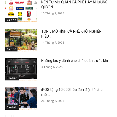
NÊN TỰ MỞ QUÁN CÀ PHÊ HAY NHƯỢNG
QUYỀN...
15 Tháng 7, 2025
Cà phê
TOP 5 MÔ HÌNH CÀ PHÊ KHỞI NGHIỆP
HIỆU...
14 Tháng 7, 2025
Cà phê
Những lưu ý dành cho chủ quán trước khi...
3 Tháng 6, 2025
Bar/bếp
iPOS tặng 10.000 hóa đơn điện tử cho
mỗi...
26 Tháng 5, 2025
Bar/bếp