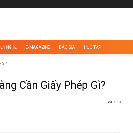
ỆN NGHỀ
E-MAGAZINE
BÁO GIÁ
HỌC TẬP
 Gì?
àng Cần Giấy Phép Gì?
1558