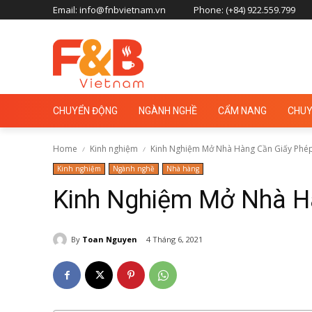
Email: info@fnbvietnam.vn
Phone: (+84) 922.559.799
CHUYỂN ĐỘNG
NGÀNH NGHỀ
CẨM NANG
CHUY
Home
Kinh nghiệm
Kinh Nghiệm Mở Nhà Hàng Cần Giấy Phép
Kinh nghiệm
Ngành nghề
Nhà hàng
Kinh Nghiệm Mở Nhà H
By
Toan Nguyen
4 Tháng 6, 2021