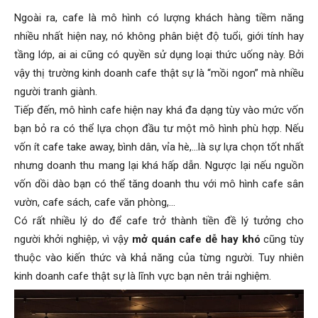
Ngoài ra, cafe là mô hình có lượng khách hàng tiềm năng
nhiều nhất hiện nay, nó không phân biệt độ tuổi, giới tính hay
tầng lớp, ai ai cũng có quyền sử dụng loại thức uống này. Bởi
vậy thị trường kinh doanh cafe thật sự là “mồi ngon” mà nhiều
người tranh giành.
Tiếp đến, mô hình cafe hiện nay khá đa dạng tùy vào mức vốn
bạn bỏ ra có thể lựa chọn đầu tư một mô hình phù hợp. Nếu
vốn ít cafe take away, bình dân, vỉa hè,…là sự lựa chọn tốt nhất
nhưng doanh thu mang lại khá hấp dẫn. Ngược lại nếu nguồn
vốn dồi dào bạn có thể tăng doanh thu với mô hình cafe sân
vườn, cafe sách, cafe văn phòng,…
Có rất nhiều lý do để cafe trở thành tiền đề lý tưởng cho
người khởi nghiệp, vì vậy
mở quán cafe dễ hay khó
cũng tùy
thuộc vào kiến thức và khả năng của từng người. Tuy nhiên
kinh doanh cafe thật sự là lĩnh vực bạn nên trải nghiệm.