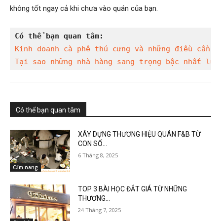
không tốt ngay cả khi chưa vào quán của bạn.
Có thể bạn quan tâm:
Kinh doanh cà phê thú cưng và những điều cần l
Tại sao những nhà hàng sang trọng bậc nhất luô
Có thể bạn quan tâm
XÂY DỰNG THƯƠNG HIỆU QUÁN F&B TỪ
CON SỐ...
6 Tháng 8, 2025
Cẩm nang
TOP 3 BÀI HỌC ĐẮT GIÁ TỪ NHỮNG
THƯƠNG...
24 Tháng 7, 2025