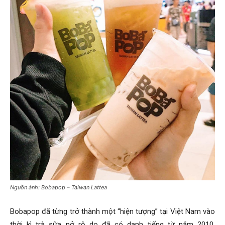
Nguồn ảnh: Bobapop – Taiwan Lattea
Bobapop đã từng trở thành một “hiện tượng” tại Việt Nam vào
thời kì trà sữa nở rộ do đã có danh tiếng từ năm 2010.