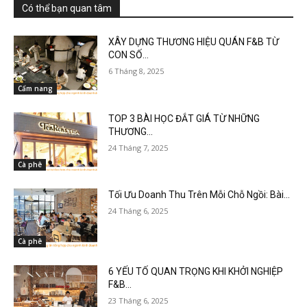
Có thể bạn quan tâm
XÂY DỰNG THƯƠNG HIỆU QUÁN F&B TỪ
CON SỐ...
6 Tháng 8, 2025
Cẩm nang
TOP 3 BÀI HỌC ĐẮT GIÁ TỪ NHỮNG
THƯƠNG...
24 Tháng 7, 2025
Cà phê
Tối Ưu Doanh Thu Trên Mỗi Chỗ Ngồi: Bài...
24 Tháng 6, 2025
Cà phê
6 YẾU TỐ QUAN TRỌNG KHI KHỞI NGHIỆP
F&B...
23 Tháng 6, 2025