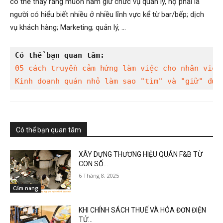
có thể thấy rằng muốn nắm giữ chức vụ quản lý, họ phải là
người có hiểu biết nhiều ở nhiều lĩnh vực kể từ bar/bếp; dịch
vụ khách hàng; Marketing; quản lý, …
Có thể bạn quan tâm:
05 cách truyền cảm hứng làm việc cho nhân viên
Kinh doanh quán nhỏ làm sao "tìm" và "giữ" đượ
Có thể bạn quan tâm
XÂY DỰNG THƯƠNG HIỆU QUÁN F&B TỪ
CON SỐ...
6 Tháng 8, 2025
Cẩm nang
KHI CHÍNH SÁCH THUẾ VÀ HÓA ĐƠN ĐIỆN
TỬ...