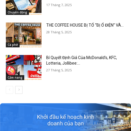
17 Tháng 7, 2025
Chuyển động
THE COFFEE HOUSE BỊ TỐ “BỊ Ổ ĐIỆN” VÀ...
28 Tháng 5, 2025
Cà phê
Bí Quyết Định Giá Của McDonald’s, KFC,
Lotteria, Jollibee:...
27 Tháng 5, 2025
Cẩm nang