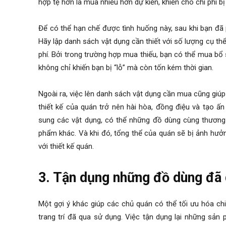
hợp tệ hơn là mua nhiều hơn dự kiến, khiến cho chi phí bị
Để có thể hạn chế được tình huống này, sau khi bạn đ
Hãy lập danh sách vật dụng cần thiết với số lượng cụ th
phí. Bởi trong trường hợp mua thiếu, bạn có thể mua bổ
không chỉ khiến bạn bị “lỗ” mà còn tốn kém thời gian.
Ngoài ra, việc lên danh sách vật dụng cần mua cũng giú
thiết kế của quán trở nên hài hòa, đồng điệu và tạo ấ
sung các vật dụng, có thể những đồ dùng cùng thương 
phẩm khác. Và khi đó, tổng thể của quán sẽ bị ảnh hưở
với thiết kế quán.
3. Tận dụng những đồ dùng đã
Một gợi ý khác giúp các chủ quán có thể tối ưu hóa chi
trang trí đã qua sử dụng. Việc tận dụng lại những sản 