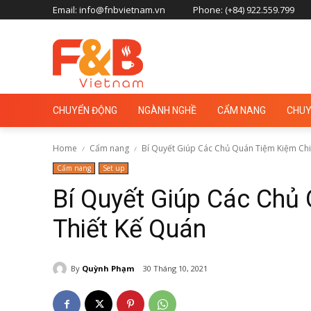
Email: info@fnbvietnam.vn
Phone: (+84) 922.559.799
CHUYỂN ĐỘNG
NGÀNH NGHỀ
CẨM NANG
CHUY
Home
Cẩm nang
Bí Quyết Giúp Các Chủ Quán Tiệm Kiệm Chi P
Cẩm nang
Set up
Bí Quyết Giúp Các Chủ 
Thiết Kế Quán
By
Quỳnh Phạm
30 Tháng 10, 2021