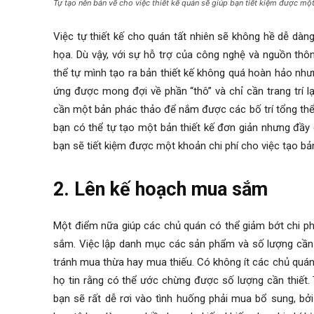
Tự tạo nên bản vẽ cho việc thiết kế quán sẽ giúp bạn tiết kiệm được mộ
Việc tự thiết kế cho quán tất nhiên sẽ không hề dễ dà
họa. Dù vậy, với sự hỗ trợ của công nghệ và nguồn thôn
thể tự mình tạo ra bản thiết kế không quá hoàn hảo n
ứng được mong đợi về phần “thô” và chỉ cần trang trí lạ
cần một bản phác thảo để nắm được các bố trí tổng thể.
bạn có thể tự tạo một bản thiết kế đơn giản nhưng đầy đ
bạn sẽ tiết kiệm được một khoản chi phí cho việc tạo bản
2. Lên kế hoạch mua sắm
Một điểm nữa giúp các chủ quán có thể giảm bớt chi phí
sắm. Việc lập danh mục các sản phẩm và số lượng cần 
tránh mua thừa hay mua thiếu. Có không ít các chủ quá
họ tin rằng có thể ước chừng được số lượng cần thiết. T
bạn sẽ rất dễ rơi vào tình huống phải mua bổ sung, bở