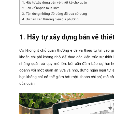
1. Hãy tự xây dựng bản vẽ thiết kế cho quán
2. Lên kế hoạch mua sắm
3. Tận dụng những đồ dùng đã qua sử dụng
4. Ưu tiên các thương hiệu địa phương
1. Hãy tự xây dựng bản vẽ thiế
Có không ít chủ quán thường e dè và thiếu tự tin vào 
khoản chi phí không nhỏ để thuê các kiến trúc sư thiết
những quán có quy mô lớn, bởi cần đảm bảo sự hài hò
doanh với một quán ăn vừa và nhỏ, đừng ngần ngại tự lên
bạn không chỉ có thể giảm bớt một khoản chi phí, mà c
của quán.