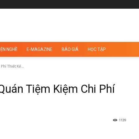
ỆN NGHỀ
E-MAGAZINE
BÁO GIÁ
HỌC TẬP
hí Thiết Kế...
Quán Tiệm Kiệm Chi Phí
1139