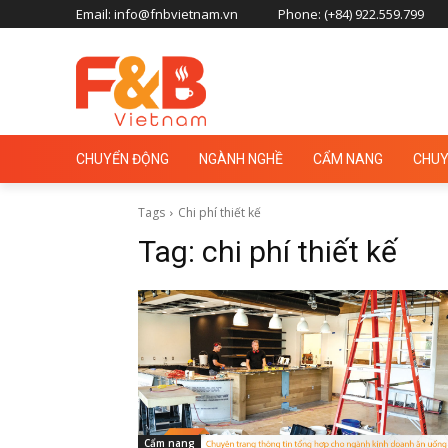
Email: info@fnbvietnam.vn
Phone: (+84) 922.559.799
CHUYỂN ĐỘNG
NGÀNH NGHỀ
CẨM NANG
CHUY
Tags
Chi phí thiết kế
Tag:
chi phí thiết kế
Cẩm nang