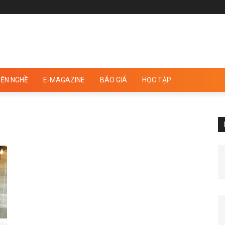
ỆN NGHỀ
E-MAGAZINE
BÁO GIÁ
HỌC TẬP