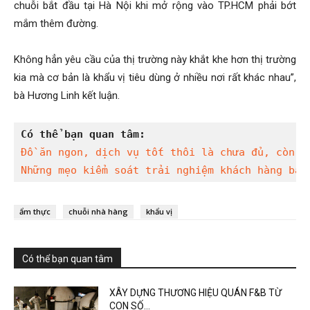
chuỗi bắt đầu tại Hà Nội khi mở rộng vào TP.HCM phải bớt
mắm thêm đường.
Không hẳn yêu cầu của thị trường này khắt khe hơn thị trường
kia mà cơ bản là khẩu vị tiêu dùng ở nhiều nơi rất khác nhau”,
bà Hương Linh kết luận.
Có thể bạn quan tâm:
Đồ ăn ngon, dịch vụ tốt thôi là chưa đủ, còn p
Những mẹo kiểm soát trải nghiệm khách hàng bằn
ẩm thực
chuỗi nhà hàng
khẩu vị
Có thể bạn quan tâm
XÂY DỰNG THƯƠNG HIỆU QUÁN F&B TỪ
CON SỐ...