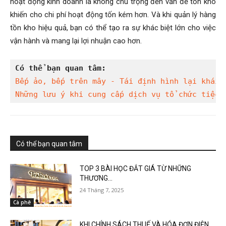
hoạt động kinh doanh là không chú trọng đến vấn đề tồn kho
khiến cho chi phí hoạt động tốn kém hơn. Và khi quản lý hàng
tồn kho hiệu quả, bạn có thể tạo ra sự khác biệt lớn cho việc
vận hành và mang lại lợi nhuận cao hơn.
Có thể bạn quan tâm:
Bếp ảo, bếp trên mây - Tái định hình lại khái 
Những lưu ý khi cung cấp dịch vụ tổ chức tiệc
Có thể bạn quan tâm
TOP 3 BÀI HỌC ĐẮT GIÁ TỪ NHỮNG
THƯƠNG...
24 Tháng 7, 2025
Cà phê
KHI CHÍNH SÁCH THUẾ VÀ HÓA ĐƠN ĐIỆN