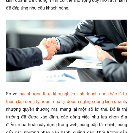
kinh doanh đã chứng minh có thể mở rộng quy mô rất nhanh
để đáp ứng nhu cầu khách hàng.
So với
hai phương thức khởi nghiệp kinh doanh nhỏ khác là tự
thành lập công ty hoặc mua lại doanh nghiệp đang kinh doanh
,
nhượng quyền thương mại mang lại một số lợi thế. Đó là thị
trường đã được xác định, các công việc như lựa chọn địa
điểm, mua hoặc xây dựng trang web, cung cấp tài chính, cung
cấp các phương pháp vận hành, quảng cáo, khối lượng sản