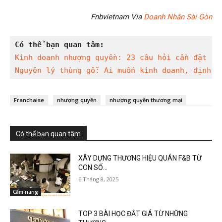
Fnbvietnam Via
Doanh Nhân Sài Gòn
Có thể bạn quan tâm:
Kinh doanh nhượng quyền: 23 câu hỏi cần đặt ra
Nguyên lý thùng gỗ: Ai muốn kinh doanh, định m
Franchaise
nhượng quyền
nhượng quyền thương mại
Có thể bạn quan tâm
XÂY DỰNG THƯƠNG HIỆU QUÁN F&B TỪ
CON SỐ...
6 Tháng 8, 2025
Cẩm nang
TOP 3 BÀI HỌC ĐẮT GIÁ TỪ NHỮNG