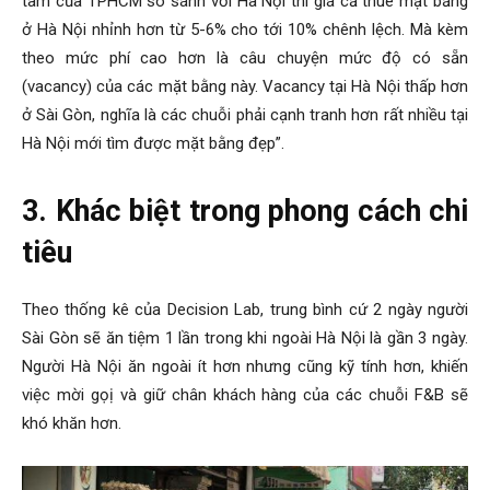
tâm của TPHCM so sánh với Hà Nội thì giá cả thuê mặt bằng
ở Hà Nội nhỉnh hơn từ 5-6% cho tới 10% chênh lệch. Mà kèm
theo mức phí cao hơn là câu chuyện mức độ có sẵn
(vacancy) của các mặt bằng này. Vacancy tại Hà Nội thấp hơn
ở Sài Gòn, nghĩa là các chuỗi phải cạnh tranh hơn rất nhiều tại
Hà Nội mới tìm được mặt bằng đẹp”.
3. Khác biệt trong phong cách chi
tiêu
Theo thống kê của Decision Lab, trung bình cứ 2 ngày người
Sài Gòn sẽ ăn tiệm 1 lần trong khi ngoài Hà Nội là gần 3 ngày.
Người Hà Nội ăn ngoài ít hơn nhưng cũng kỹ tính hơn, khiến
việc mời gọị và giữ chân khách hàng của các chuỗi F&B sẽ
khó khăn hơn.