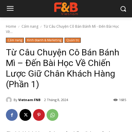
Home
Cẩm nang
Từ Câu Chuyện Cô Bán Bánh Mì - Đến Bài Học
Về...
Cẩm nang
Kinh doanh & Marketing
Quản trị
Từ Câu Chuyện Cô Bán Bánh
Mì – Đến Bài Học Về Chiến
Lược Giữ Chân Khách Hàng
(Phần 1)
By
Vietnam FNB
2 Tháng 8, 2024
1685