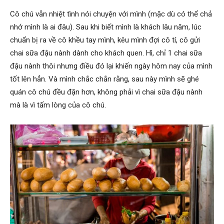
Cô chú vẫn nhiệt tình nói chuyện với mình (mặc dù có thể chả
nhớ mình là ai đâu). Sau khi biết mình là khách lâu năm, lúc
chuẩn bị ra về cô khều tay mình, kêu mình đợi cô tí, cô gửi
chai sữa đậu nành dành cho khách quen.
Hì, chỉ 1 chai sữa
đậu nành thôi nhưng điều đó lại khiến ngày hôm nay của mình
tốt lên hẳn. Và mình chắc chắn rằng, sau này mình sẽ ghé
quán cô chú đều đặn hơn, không phải vì chai sữa đậu nành
mà là vì tấm lòng của cô chú.