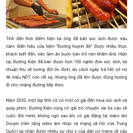
Tính đến thời điểm hiện tại ông đã bán xúc xích được sáu
năm. Biển hiệu cửa tiệm “Đường huynh đệ” được nhiều thực
khách biết đến, việc làm ăn buôn bán trở nên khấm khá. Hiện
tại, Đường Kiện đã bán được hơn 100 nghìn đơn xúc xích, lợi
nhuận thu về tương đối ổn định, dù cách ngày trả hết số nợ
46 triệu NDT còn rất xa, nhưng ông đã tìm được đúng hướng
đi cho chặng đường tiếp theo.
Năm 2020, một dịp tình cờ có một cô gái đến mua xúc xích và
quay phim, Đường Kiện cùng cô gái trò chuyện vài ba câu về
cuộc đời mình, không ngờ sau khi cô gái đăng tải video lên
Douyin (nền tảng video âm nhạc và mạng xã hội của Trung
Quốc) lại nhận được nhiều sự chú ý của dân cư mạng về câu