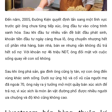
Đến năm, 2005, Đường Kiện quyết định lấn sang một lĩnh vực
trước giờ ông chưa từng tiếp xúc, ông đầu tư vào công trình
xanh hóa. Sau khi đầu tư nhiều vấn đề bắt đầu phát sinh,
khoản tiền đầu tư ngày càng thua lỗ, ông chuyển nhượng hết
cổ phần nhà hàng, bán nhà, bán xe nhưng vẫn không đủ trả
hết số nợ. Với khoản nợ 46 triệu NDT, ông đối mặt với cuộc
sống quay về con số không.
Sau khi ông phá sản, gia đình ông cũng ly tán, vợ con ông đến
vùng khác sinh sống. Dưới sự ủng hộ và cổ vũ của người mẹ
đã ngoài 70, ông nảy ra ý tưởng mở một quầy bán xúc xích để
trả nợ, vì xúc xích là món ăn vặt đường phố được nhiều người
ưa chuộng và độ khó cũng không cao.