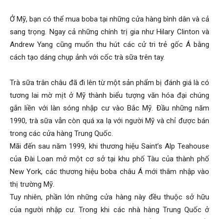
Ở Mỹ, bạn có thể mua boba tại những cửa hàng bình dân và cả
sang trọng. Ngay cả những chính trị gia như Hilary Clinton và
Andrew Yang cũng muốn thu hút các cử tri trẻ gốc Á bằng
cách tạo dáng chụp ảnh với cốc trà sữa trên tay.
Trà sữa trân châu đã đi lên từ một sản phẩm bị đánh giá là có
tương lai mờ mịt ở Mỹ thành biểu tượng văn hóa đại chúng
gắn liền với làn sóng nhập cư vào Bắc Mỹ. Đầu những năm
1990, trà sữa vẫn còn quá xa lạ với người Mỹ và chỉ được bán
trong các cửa hàng Trung Quốc.
Mãi đến sau năm 1999, khi thương hiệu Saint’s Alp Teahouse
của Đài Loan mở một cơ sở tại khu phố Tàu của thành phố
New York, các thương hiệu boba châu Á mới thâm nhập vào
thị trường Mỹ.
Tuy nhiên, phần lớn những cửa hàng này đều thuộc sở hữu
của người nhập cư. Trong khi các nhà hàng Trung Quốc ở