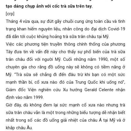
tạo dáng chụp ảnh với cốc trà sữa trên tay.
[crp]
Tháng 4 vừa qua, sự đứt gãy chuỗi cung ứng toàn cầu và tình
trạng khan hiếm nguyên liệu, nhân công do đại dịch Covid-19
đã dẫn tới cuộc khủng hoảng trà sữa trân châu tại Mỹ.
Việc các phương tiện truyền thông chính thống của phương
Tây đưa tin về vấn đề này cho thấy sự phổ biến của trà sữa
trân châu đối với người Mỹ. Cuối những năm 1990, một số
chuyên gia cho rằng đồ uống này sẽ không có tiềm năng ở
Mỹ. “Trà sữa sẽ chẳng đi đến đâu trừ khi bạn có một sức
mạnh thần bí, cổ xưa nào đó của Trung Quốc khi uống nó”,
Giám đốc Viện nghiên cứu Xu hướng Gerald Celente nhận
định vào năm 1999.
Giờ đây, dù không đem lại sức mạnh cổ xưa nào nhưng trà
sữa trân châu vẫn là một trong những biểu tượng dễ nhận biết
nhất trong số các đồ uống giải nhiệt của châu Á tại Mỹ và ở
khắp châu Âu.