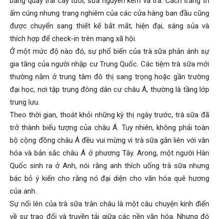
bằng quầy trái cây tươi, sữa nguyên kem và trà. Cách trang trí
ấm cúng nhưng trang nghiêm của các cửa hàng ban đầu cũng
được chuyển sang thiết kế bắt mắt, hiện đại, sáng sủa và
thích hợp để check-in trên mạng xã hội.
Ở một mức độ nào đó, sự phổ biến của trà sữa phản ánh sự
gia tăng của người nhập cư Trung Quốc. Các tiệm trà sữa mới
thường nằm ở trung tâm đô thị sang trọng hoặc gần trường
đại học, nơi tập trung đông dân cư châu Á, thường là tầng lớp
trung lưu.
Theo thời gian, thoát khỏi những kỳ thị ngày trước, trà sữa đã
trở thành biểu tượng của châu Á. Tuy nhiên, không phải toàn
bộ cộng đồng châu Á đều vui mừng vì trà sữa gắn liên với văn
hóa và bản sắc châu Á ở phương Tây. Arong, một người Hàn
Quốc sinh ra ở Anh, nói rằng anh thích uống trà sữa nhưng
bác bỏ ý kiến cho rằng nó đại diện cho văn hóa quê hương
của anh.
Sự nổi lên của trà sữa trân châu là một câu chuyện kinh điển
về sự trao đổi và truyền tải giữa các nền văn hóa. Nhưng đó