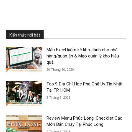
Kiến thức nổi bật
Mẫu Excel kiểm kê kho dành cho nhà
hàng/quán ăn & Mẹo quản lý kho hiệu
quả
20 Tháng 10, 2020
Top 9 Địa Chỉ Học Pha Chế Uy Tín Nhất
Tại TP. HCM
3 Tháng 3, 2023
Review Menu Phúc Long: Checklist Các
Món Bán Chạy Tại Phúc Long
2 Tháng 8, 2023