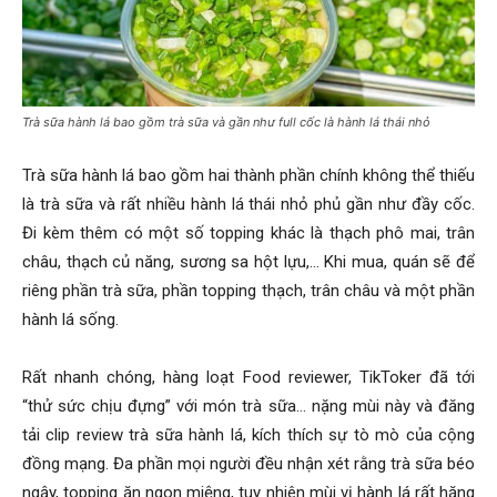
Trà sữa hành lá bao gồm trà sữa và gần như full cốc là hành lá thái nhỏ
Trà sữa hành lá bao gồm hai thành phần chính không thể thiếu
là trà sữa và rất nhiều hành lá thái nhỏ phủ gần như đầy cốc.
Đi kèm thêm có một số topping khác là thạch phô mai, trân
châu, thạch củ năng, sương sa hột lựu,… Khi mua, quán sẽ để
riêng phần trà sữa, phần topping thạch, trân châu và một phần
hành lá sống.
Rất nhanh chóng, hàng loạt Food reviewer, TikToker đã tới
“thử sức chịu đựng” với món trà sữa… nặng mùi này và đăng
tải clip review trà sữa hành lá, kích thích sự tò mò của cộng
đồng mạng. Đa phần mọi người đều nhận xét rằng trà sữa béo
ngậy, topping ăn ngon miệng, tuy nhiên mùi vị hành lá rất hăng