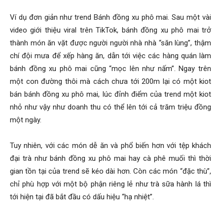
Ví dụ đơn giản như trend Bánh đồng xu phô mai. Sau một vài
video giới thiệu viral trên TikTok, bánh đồng xu phô mai trở
thành món ăn vặt được người người nhà nhà “săn lùng”, thậm
chí đội mưa để xếp hàng ăn, dẫn tới việc các hàng quán làm
bánh đồng xu phô mai cũng “mọc lên như nấm”. Ngay trên
một con đường thôi mà cách chưa tới 200m lại có một kiot
bán bánh đồng xu phô mai, lúc đỉnh điểm của trend một kiot
nhỏ như vậy như doanh thu có thể lên tới cả trăm triệu đồng
một ngày.
Tuy nhiên, với các món dễ ăn và phổ biến hơn với tệp khách
đại trà như bánh đồng xu phô mai hay cà phê muối thì thời
gian tồn tại của trend sẽ kéo dài hơn. Còn các món “đặc thù”,
chỉ phù hợp với một bộ phận riêng lẻ như trà sữa hành lá thì
tới hiện tại đã bắt đầu có dấu hiệu “hạ nhiệt”.