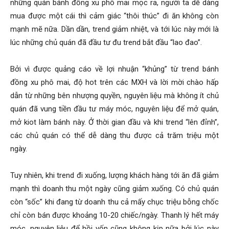
những quán bánh đồng xu phô mai mọc ra, người ta dễ dàng
mua được một cái thì cảm giác “thôi thúc” đi ăn không còn
mạnh mẽ nữa. Dần dần, trend giảm nhiệt, và tới lúc này mới là
lúc những chủ quán đã đầu tư đu trend bắt đầu “lao đao”.
Bởi vì được quảng cáo về lợi nhuận “khủng” từ trend bánh
đồng xu phô mai, độ hot trên các MXH và lời mời chào hấp
dẫn từ những bên nhượng quyền, nguyên liệu mà không ít chủ
quán đã vung tiền đầu tư máy móc, nguyên liệu để mở quán,
mở kiot làm bánh này. Ở thời gian đầu và khi trend “lên đỉnh”,
các chủ quán có thể dễ dàng thu được cả trăm triệu một
ngày.
Tuy nhiên, khi trend đi xuống, lượng khách hàng tới ăn đã giảm
mạnh thì doanh thu một ngày cũng giảm xuống. Có chủ quán
còn “sốc” khi đang từ doanh thu cả mấy chục triệu bỗng chốc
chỉ còn bán được khoảng 10-20 chiếc/ngày. Thanh lý hết máy
móc, nguyên liệu để hồi vốn cũng không kịp nữa bởi lúc này