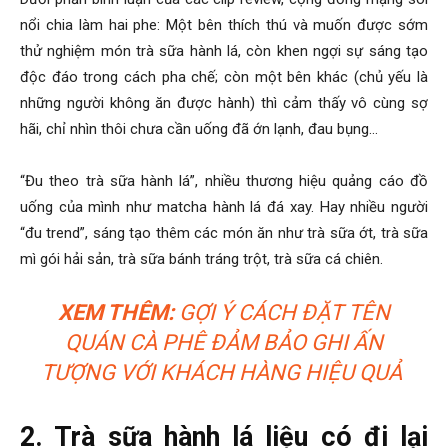
nổi chia làm hai phe: Một bên thích thú và muốn được sớm
thử nghiệm món trà sữa hành lá, còn khen ngợi sự sáng tạo
độc đáo trong cách pha chế; còn một bên khác (chủ yếu là
những người không ăn được hành) thì cảm thấy vô cùng sợ
hãi, chỉ nhìn thôi chưa cần uống đã ớn lạnh, đau bụng…
“Đu theo trà sữa hành lá”, nhiều thương hiệu quảng cáo đồ
uống của mình như matcha hành lá đá xay. Hay nhiều người
“đu trend”, sáng tạo thêm các món ăn như trà sữa ớt, trà sữa
mì gói hải sản, trà sữa bánh tráng trột, trà sữa cá chiên.
XEM THÊM:
GỢI Ý CÁCH ĐẶT TÊN
QUÁN CÀ PHÊ ĐẢM BẢO GHI ẤN
TƯỢNG VỚI KHÁCH HÀNG HIỆU QUẢ
2. Trà sữa hành lá liệu có đi lại