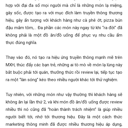
hợp với đại đa số mọi người mà chỉ là những món lạ miệng,
gây sốc, được tạo ra với mục đích làm truyền thông thương
hiệu, gây ấn tượng với khách hàng như cà phê ớt, pizza bún
đậu mắm tôm,… Đa phần các món này ngay từ khi “ra đời” đã
không phải là một đồ ăn/đồ uống để phục vụ nhu cầu ẩm
thực đúng nghĩa.
Thay vào đó, nó tạo ra hiệu ứng truyền thông mạnh mẽ trên
MXH, thúc đẩy các bạn trẻ, những ai tò mò về món lạ lùng này
bắt buộc phải tới quán, thưởng thức rồi review lại, tiếp tục tạo
ra một “làn sóng” kéo theo nhiều người khác tới thử nghiệm.
Tuy nhiên, với những món như vậy thường thì khách hàng sẽ
không ăn lại lần thứ 2, và khi món đồ ăn/đồ uống được review
nhiều thì nó cũng đã “hoàn thành trách nhiệm” là giúp nhiều
người biết tới, nhớ tới thương hiệu. Đây là một cách thức
marketing thông minh đã được nhiều thương hiệu áp dụng,