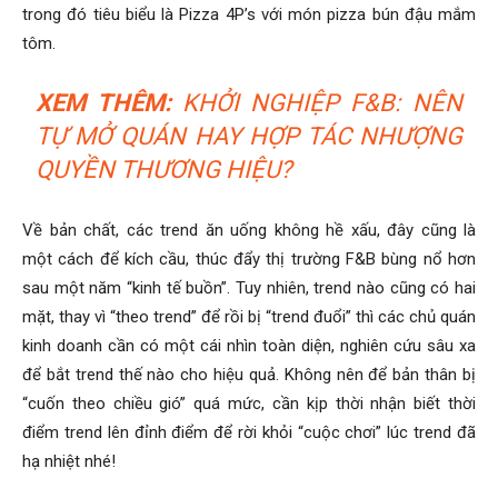
trong đó tiêu biểu là Pizza 4P’s với món pizza bún đậu mắm
tôm.
XEM THÊM:
KHỞI NGHIỆP F&B: NÊN
TỰ MỞ QUÁN HAY HỢP TÁC NHƯỢNG
QUYỀN THƯƠNG HIỆU?
Về bản chất, các trend ăn uống không hề xấu, đây cũng là
một cách để kích cầu, thúc đẩy thị trường F&B bùng nổ hơn
sau một năm “kinh tế buồn”. Tuy nhiên, trend nào cũng có hai
mặt, thay vì “theo trend” để rồi bị “trend đuổi” thì các chủ quán
kinh doanh cần có một cái nhìn toàn diện, nghiên cứu sâu xa
để bắt trend thế nào cho hiệu quả. Không nên để bản thân bị
“cuốn theo chiều gió” quá mức, cần kịp thời nhận biết thời
điểm trend lên đỉnh điểm để rời khỏi “cuộc chơi” lúc trend đã
hạ nhiệt nhé!