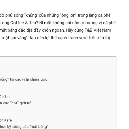
 độ phủ sóng “khủng’ của những “ông lớn” trong làng cà phê
c Long Coffee & Tea? Bí mật không chỉ nằm ở hương vị cà phê
h mặt bằng đắc địa đầy khôn ngoan. Hãy cùng F&B Việt Nam
ặt gửi vàng”, tạo nên lợi thế cạnh tranh vượt trội trên thị
ng” tại các vị trí chiến lược
 Coffee
u vực “hot” giới trẻ
gon Kafe
 chọn kỹ lưỡng các “mặt bằng”