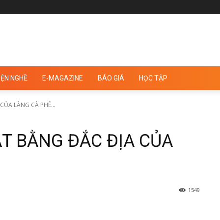
ỆN NGHỀ
E-MAGAZINE
BÁO GIÁ
HỌC TẬP
CỦA LÀNG CÀ PHÊ...
T BẰNG ĐẮC ĐỊA CỦA
1549