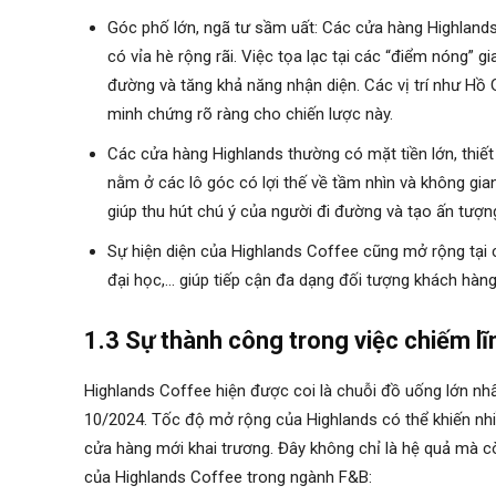
Góc phố lớn, ngã tư sầm uất: Các cửa hàng Highlands C
có vỉa hè rộng rãi. Việc tọa lạc tại các “điểm nóng” 
đường và tăng khả năng nhận diện. Các vị trí như Hồ
minh chứng rõ ràng cho chiến lược này.
Các cửa hàng Highlands thường có mặt tiền lớn, thiết
nằm ở các lô góc có lợi thế về tầm nhìn và không gia
giúp thu hút chú ý của người đi đường và tạo ấn tượng
Sự hiện diện của Highlands Coffee cũng mở rộng tại cá
đại học,… giúp tiếp cận đa dạng đối tượng khách hàn
1.3 Sự thành công trong việc chiếm 
Highlands Coffee hiện được coi là chuỗi đồ uống lớn nh
10/2024. Tốc độ mở rộng của Highlands có thể khiến nhi
cửa hàng mới khai trương. Đây không chỉ là hệ quả mà 
của Highlands Coffee trong ngành F&B: