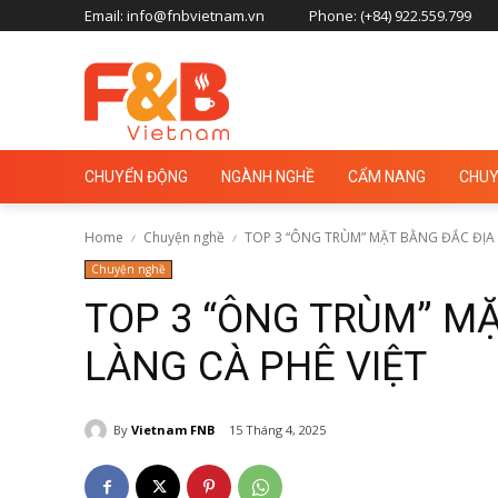
Email: info@fnbvietnam.vn
Phone: (+84) 922.559.799
CHUYỂN ĐỘNG
NGÀNH NGHỀ
CẨM NANG
CHUY
Home
Chuyện nghề
TOP 3 “ÔNG TRÙM” MẶT BẰNG ĐẮC ĐỊA 
Chuyện nghề
TOP 3 “ÔNG TRÙM” MẶ
LÀNG CÀ PHÊ VIỆT
By
Vietnam FNB
15 Tháng 4, 2025