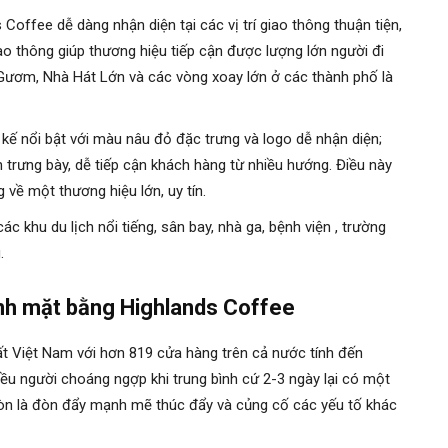
offee dễ dàng nhận diện tại các vị trí giao thông thuận tiện,
giao thông giúp thương hiệu tiếp cận được lượng lớn người đi
 Gươm, Nhà Hát Lớn và các vòng xoay lớn ở các thành phố là
 kế nổi bật với màu nâu đỏ đặc trưng và logo dễ nhận diện;
n trưng bày, dễ tiếp cận khách hàng từ nhiều hướng. Điều này
 về một thương hiệu lớn, uy tín.
c khu du lịch nổi tiếng, sân bay, nhà ga, bệnh viện , trường
g.
lĩnh mặt bằng Highlands Coffee
ất Việt Nam với hơn 819 cửa hàng trên cả nước tính đến
ều người choáng ngợp khi trung bình cứ 2-3 ngày lại có một
còn là đòn đẩy mạnh mẽ thúc đẩy và củng cố các yếu tố khác