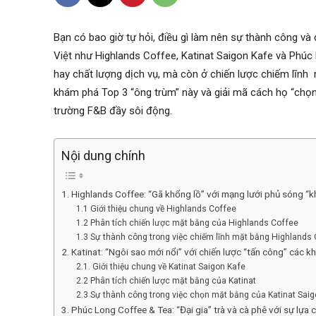
Bạn có bao giờ tự hỏi, điều gì làm nên sự thành công và
Việt như Highlands Coffee, Katinat Saigon Kafe và Phú
hay chất lượng dịch vụ, mà còn ở chiến lược chiếm lĩn
khám phá Top 3 “ông trùm” này và giải mã cách họ “chọn m
trường F&B đầy sôi động.
Nội dung chính
1. Highlands Coffee: “Gã khổng lồ” với mạng lưới phủ sóng “khủ
1.1 Giới thiệu chung về Highlands Coffee
1.2 Phân tích chiến lược mặt bằng của Highlands Coffee
1.3 Sự thành công trong việc chiếm lĩnh mặt bằng Highlands
2. Katinat: “Ngôi sao mới nổi” với chiến lược “tấn công” các kh
2.1. Giới thiệu chung về Katinat Saigon Kafe
2.2 Phân tích chiến lược mặt bằng của Katinat
2.3 Sự thành công trong việc chọn mặt bằng của Katinat Sai
3. Phúc Long Coffee & Tea: “Đại gia” trà và cà phê với sự lựa