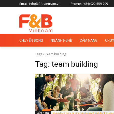
Email: info@fnbvietnam.vn
Phone: (+84) 922.559.799
CHUYỂN ĐỘNG
NGÀNH NGHỀ
CẨM NANG
CHUY
Tags
Team building
Tag:
team building
Cẩm nang