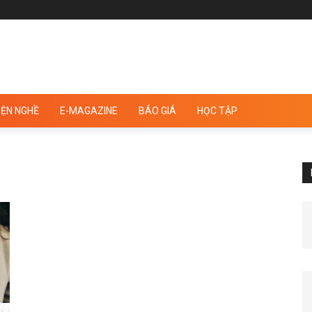
ỆN NGHỀ
E-MAGAZINE
BÁO GIÁ
HỌC TẬP