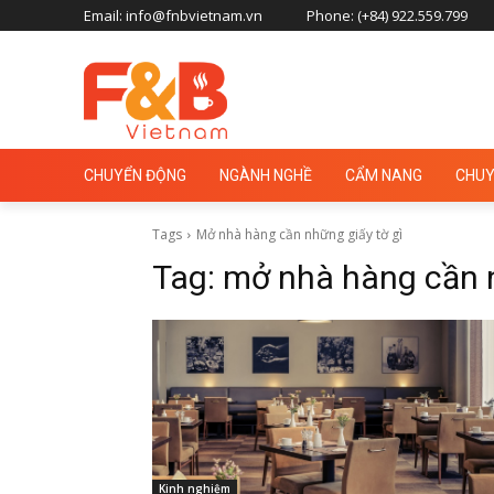
Email: info@fnbvietnam.vn
Phone: (+84) 922.559.799
CHUYỂN ĐỘNG
NGÀNH NGHỀ
CẨM NANG
CHUY
Tags
Mở nhà hàng cần những giấy tờ gì
Tag:
mở nhà hàng cần n
Kinh nghiệm