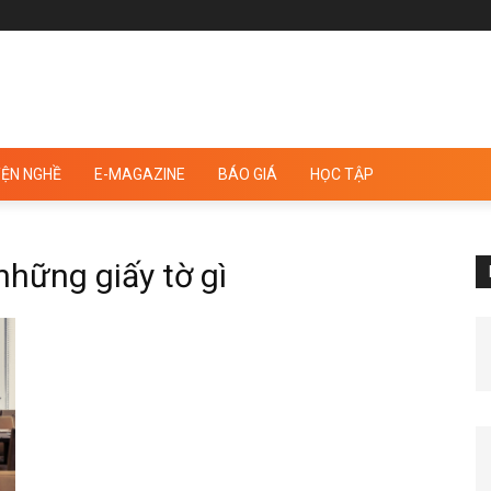
ỆN NGHỀ
E-MAGAZINE
BÁO GIÁ
HỌC TẬP
hững giấy tờ gì