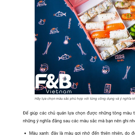
Hãy lựa chọn màu sắc phù hợp với từng công dụng và ý nghĩa kh
Để giúp các chủ quán lựa chọn được những tông màu thí
những ý nghĩa đằng sau các màu sắc mà bạn nên ghi nh
Màu xanh: đây là màu gợi nhớ đến thiên nhiên, do 