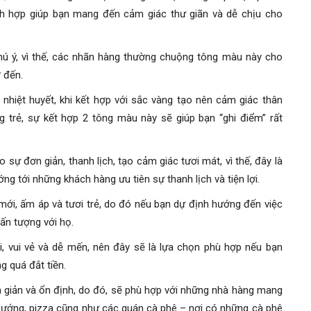
ch hợp giúp bạn mang đến cảm giác thư giãn và dễ chịu cho
hú ý, vì thế, các nhãn hàng thường chuộng tông màu này cho
 đến.
hiệt huyết, khi kết hợp với sắc vàng tạo nên cảm giác thân
 trẻ, sự kết hợp 2 tông màu này sẽ giúp bạn “ghi điểm” rất
ự đơn giản, thanh lịch, tạo cảm giác tươi mát, vì thế, đây là
 tới những khách hàng ưu tiên sự thanh lịch và tiện lợi.
mới, ấm áp và tươi trẻ, do đó nếu bạn dự định hướng đến việc
 ấn tượng với họ.
 vui vẻ và dễ mến, nên đây sẽ là lựa chọn phù hợp nếu bạn
 quá đắt tiền.
 giản và ổn định, do đó, sẽ phù hợp với những nhà hàng mang
 nướng, pizza cũng như các quán cà phê – nơi có những cà phê