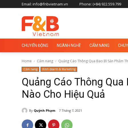
Email: info@fnbvietnam.vn
Phone: (+84) 922.559.799
CHUYỂN ĐỘNG
NGÀNH NGHỀ
CẨM NANG
CHUY
Home
Cẩm nang
Quảng Cáo Thông Qua Bao Bì Sản Phẩm Thế
Cẩm nang
Kinh doanh & Marketing
Quảng Cáo Thông Qua 
Nào Cho Hiệu Quả
By
Quỳnh Phạm
7 Tháng 7, 2021