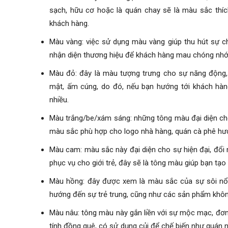
sạch, hữu cơ hoặc là quán chay sẽ là màu sắc thí
khách hàng.
Màu vàng: việc sử dụng màu vàng giúp thu hút sự c
nhận diện thương hiệu để khách hàng mau chóng nhớ
Màu đỏ: đây là màu tượng trưng cho sự năng động, n
mật, ấm cúng, do đó, nếu bạn hướng tới khách hàng
nhiều.
Màu trắng/be/xám sáng: những tông màu đại diện cho s
màu sắc phù hợp cho logo nhà hàng, quán cà phê hướng
Màu cam: màu sắc này đại diện cho sự hiện đại, đổi 
phục vụ cho giới trẻ, đây sẽ là tông màu giúp bạn tạo
Màu hồng: đây được xem là màu sắc của sự sôi nổi,
hướng đến sự trẻ trung, cũng như các sản phẩm không
Màu nâu: tông màu này gắn liền với sự mộc mạc, đơn
tính đồng quê, có sử dụng củi để chế biến như quán