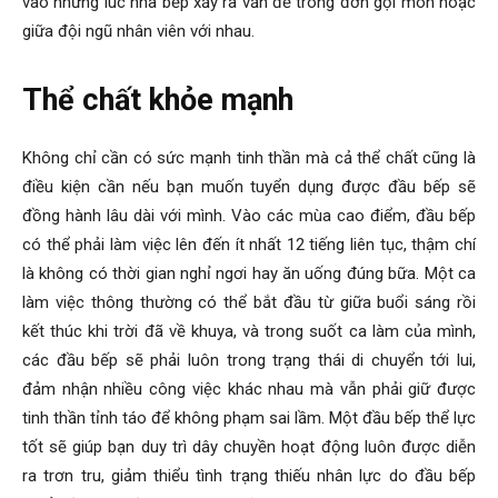
vào những lúc nhà bếp xảy ra vấn đề trong đơn gọi món hoặc
giữa đội ngũ nhân viên với nhau.
Thể chất khỏe mạnh
Không chỉ cần có sức mạnh tinh thần mà cả thể chất cũng là
điều kiện cần nếu bạn muốn tuyển dụng được đầu bếp sẽ
đồng hành lâu dài với mình. Vào các mùa cao điểm, đầu bếp
có thể phải làm việc lên đến ít nhất 12 tiếng liên tục, thậm chí
là không có thời gian nghỉ ngơi hay ăn uống đúng bữa. Một ca
làm việc thông thường có thể bắt đầu từ giữa buổi sáng rồi
kết thúc khi trời đã về khuya, và trong suốt ca làm của mình,
các đầu bếp sẽ phải luôn trong trạng thái di chuyển tới lui,
đảm nhận nhiều công việc khác nhau mà vẫn phải giữ được
tinh thần tỉnh táo để không phạm sai lầm. Một đầu bếp thể lực
tốt sẽ giúp bạn duy trì dây chuyền hoạt động luôn được diễn
ra trơn tru, giảm thiểu tình trạng thiếu nhân lực do đầu bếp