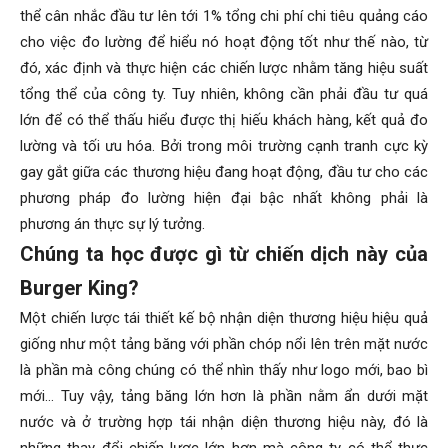
thể cân nhắc đầu tư lên tới 1% tổng chi phí chi tiêu quảng cáo
cho việc đo lường để hiểu nó hoạt động tốt như thế nào, từ
đó, xác định và thực hiện các chiến lược nhằm tăng hiệu suất
tổng thể của công ty. Tuy nhiên, không cần phải đầu tư quá
lớn để có thể thấu hiểu được thị hiếu khách hàng, kết quả đo
lường và tối ưu hóa. Bởi trong môi trường cạnh tranh cực kỳ
gay gắt giữa các thương hiệu đang hoạt động, đầu tư cho các
phương pháp đo lường hiện đại bậc nhất không phải là
phương án thực sự lý tưởng.
Chúng ta học được gì từ chiến dịch này của
Burger King?
Một chiến lược tái thiết kế bộ nhận diện thương hiệu hiệu quả
giống như một tảng băng với phần chóp nổi lên trên mặt nước
là phần mà công chúng có thể nhìn thấy như logo mới, bao bì
mới… Tuy vậy, tảng băng lớn hơn là phần nằm ẩn dưới mặt
nước và ở trường hợp tái nhận diện thương hiệu này, đó là
những thay đổi chiến lược lớn hơn mà công ty có thể thực