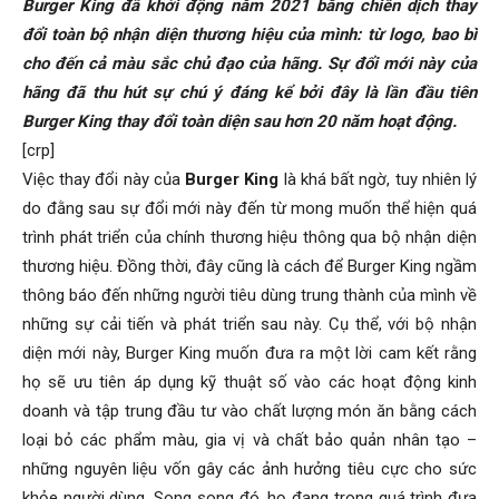
Burger King đã khởi động năm 2021 bằng chiến dịch thay
đổi toàn bộ nhận diện thương hiệu của mình: từ logo, bao bì
cho đến cả màu sắc chủ đạo của hãng. Sự đổi mới này của
hãng đã thu hút sự chú ý đáng kể bởi đây là lần đầu tiên
Burger King thay đổi toàn diện sau hơn 20 năm hoạt động.
[crp]
Việc thay đổi này của
Burger King
là khá bất ngờ, tuy nhiên lý
do đằng sau sự đổi mới này đến từ mong muốn thể hiện quá
trình phát triển của chính thương hiệu thông qua bộ nhận diện
thương hiệu. Đồng thời, đây cũng là cách để Burger King ngầm
thông báo đến những người tiêu dùng trung thành của mình về
những sự cải tiến và phát triển sau này. Cụ thể, với bộ nhận
diện mới này, Burger King muốn đưa ra một lời cam kết rằng
họ sẽ ưu tiên áp dụng kỹ thuật số vào các hoạt động kinh
doanh và tập trung đầu tư vào chất lượng món ăn bằng cách
loại bỏ các phẩm màu, gia vị và chất bảo quản nhân tạo –
những nguyên liệu vốn gây các ảnh hưởng tiêu cực cho sức
khỏe người dùng. Song song đó, họ đang trong quá trình đưa