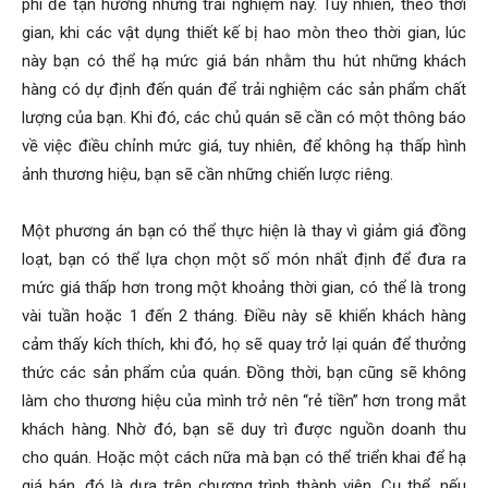
phí để tận hưởng những trải nghiệm này. Tuy nhiên, theo thời
gian, khi các vật dụng thiết kế bị hao mòn theo thời gian, lúc
này bạn có thể hạ mức giá bán nhằm thu hút những khách
hàng có dự định đến quán để trải nghiệm các sản phẩm chất
lượng của bạn. Khi đó, các chủ quán sẽ cần có một thông báo
về việc điều chỉnh mức giá, tuy nhiên, để không hạ thấp hình
ảnh thương hiệu, bạn sẽ cần những chiến lược riêng.
Một phương án bạn có thể thực hiện là thay vì giảm giá đồng
loạt, bạn có thể lựa chọn một số món nhất định để đưa ra
mức giá thấp hơn trong một khoảng thời gian, có thể là trong
vài tuần hoặc 1 đến 2 tháng. Điều này sẽ khiến khách hàng
cảm thấy kích thích, khi đó, họ sẽ quay trở lại quán để thưởng
thức các sản phẩm của quán. Đồng thời, bạn cũng sẽ không
làm cho thương hiệu của mình trở nên “rẻ tiền” hơn trong mắt
khách hàng. Nhờ đó, bạn sẽ duy trì được nguồn doanh thu
cho quán. Hoặc một cách nữa mà bạn có thể triển khai để hạ
giá bán, đó là dựa trên chương trình thành viên. Cụ thể, nếu