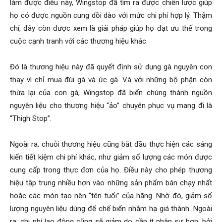
làm được điều này, Wingstop đã tìm ra được chiến lược giúp
họ có được nguồn cung dồi dào với mức chi phí hợp lý. Thậm
chí, đây còn được xem là giải pháp giúp họ đạt ưu thế trong
cuộc cạnh tranh với các thương hiệu khác.
Đó là thương hiệu này đã quyết định sử dụng gà nguyên con
thay vì chỉ mua đùi gà và ức gà. Và với những bộ phận còn
thừa lại của con gà, Wingstop đã biến chúng thành nguồn
nguyên liệu cho thương hiệu “ảo” chuyên phục vụ mang đi là
“Thigh Stop”.
Ngoài ra, chuỗi thương hiệu cũng bắt đầu thực hiện các sáng
kiến tiết kiệm chi phí khác, như giảm số lượng các món được
cung cấp trong thực đơn của họ. Điều này cho phép thương
hiệu tập trung nhiều hơn vào những sản phẩm bán chạy nhất
hoặc các món tạo nên “tên tuổi” của hãng. Nhờ đó, giảm số
lượng nguyên liệu dùng để chế biến nhằm hạ giá thành. Ngoài
ra, chi phí lao động cũng sẽ giảm do cần ít nhân sự hơn, bởi